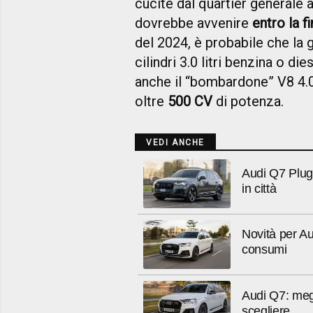
cucite dal quartier generale a
dovrebbe avvenire
entro la f
del 2024, è probabile che la 
cilindri 3.0 litri benzina o die
anche il “bombardone” V8 4.0 
oltre
500 CV
di potenza.
VEDI ANCHE
Audi Q7 Plug-
in città
Novità per Au
consumi
Audi Q7: megl
scegliere