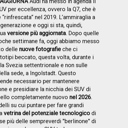
I AGGIORNA
Audi ha messo in agenda il
SUV per eccellenza, ovvero la Q7, che è
 “rinfrescata” nel 2019. L’ammiraglia a
generazione e oggi si sta, quindi,
sua
versione più aggiornata
. Dopo quelle
che settimane fa, oggi abbiamo messo
to delle
nuove fotografie
che ci
otipi beccato, questa volta, durante i
la Svezia settentrionale e non sulle
della sede, a Ingolstadt. Questo
i rende necessario per mantenere
one e presidiare la nicchia dei SUV di
modello completamente nuovo
nel 2026
.
elli su cui puntare per fare grandi
na
vetrina del potenziale tecnologico
di
se più delle sempreverdi ''berlinone'' di