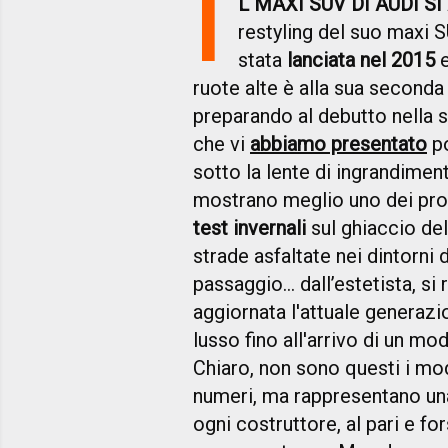
I
L MAXI SUV DI AUDI S
restyling del suo maxi 
stata
lanciata nel 2015
e
ruote alte è alla sua seconda 
preparando al debutto nella 
che vi
abbiamo presentato
po
sotto la lente di ingrandimen
mostrano meglio uno dei prot
test invernali
sul ghiaccio del
strade asfaltate nei dintorni 
passaggio… dall’estetista, s
aggiornata l'attuale generazi
lusso fino all'arrivo di un 
Chiaro, non sono questi i mod
numeri, ma rappresentano u
ogni costruttore, al pari e for