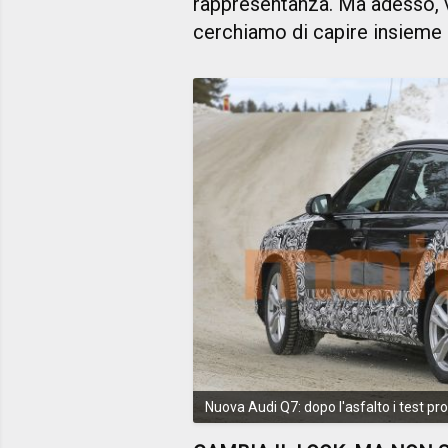
rappresentanza. Ma adesso,
cerchiamo di capire insieme
Nuova Audi Q7: dopo l'asfalto i test p