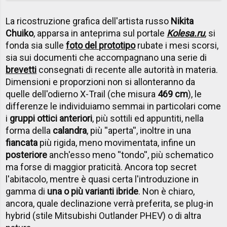
La ricostruzione grafica dell'artista russo
Nikita
Chuiko
, apparsa in anteprima sul portale
Kolesa.ru
, si
fonda sia sulle
foto del prototipo
rubate i mesi scorsi,
sia sui documenti che accompagnano una serie di
brevetti
consegnati di recente alle autorità in materia.
Dimensioni e proporzioni non si allonteranno da
quelle dell'odierno X-Trail (che misura
469 cm
), le
differenze le individuiamo semmai in particolari come
i
gruppi ottici anteriori
, più sottili ed appuntiti, nella
forma della
calandra
, più ''aperta'', inoltre in una
fiancata
più rigida, meno movimentata, infine un
posteriore
anch'esso meno ''tondo'', più schematico
ma forse di maggior praticità. Ancora top secret
l'abitacolo, mentre è quasi certa l'introduzione in
gamma di
una o più varianti ibride
. Non è chiaro,
ancora, quale declinazione verrà preferita, se plug-in
hybrid (stile Mitsubishi Outlander PHEV) o di altra