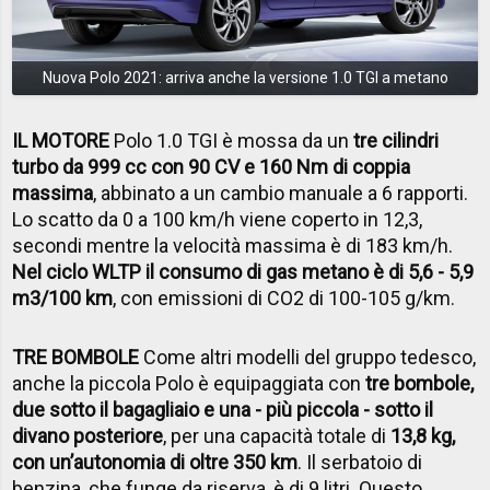
Nuova Polo 2021: arriva anche la versione 1.0 TGI a metano
IL MOTORE
Polo 1.0 TGI è mossa da un
tre cilindri
turbo da 999 cc con 90 CV e 160 Nm di coppia
massima
, abbinato a un cambio manuale a 6 rapporti.
Lo scatto da 0 a 100 km/h viene coperto in 12,3,
secondi mentre la velocità massima è di 183 km/h.
Nel ciclo WLTP il consumo di gas metano è di 5,6 - 5,9
m3/100 km
, con emissioni di CO2 di 100-105 g/km.
TRE BOMBOLE
Come altri modelli del gruppo tedesco,
anche la piccola Polo è equipaggiata con
tre bombole,
due sotto il bagagliaio e una - più piccola - sotto il
divano posteriore
, per una capacità totale di
13,8 kg,
con un’autonomia di oltre 350 km
. Il serbatoio di
benzina, che funge da riserva, è di 9 litri. Questo