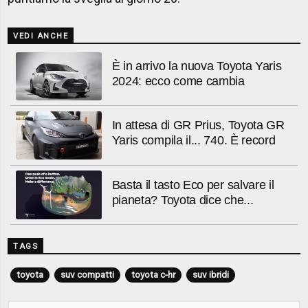
VEDI ANCHE
È in arrivo la nuova Toyota Yaris
2024: ecco come cambia
In attesa di GR Prius, Toyota GR
Yaris compila il... 740. È record
Basta il tasto Eco per salvare il
pianeta? Toyota dice che...
TAGS
toyota
suv compatti
toyota c-hr
suv ibridi