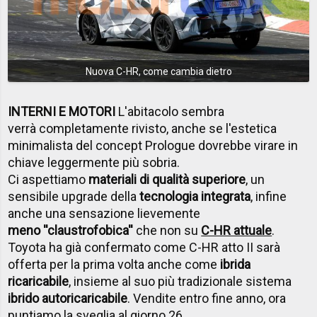
Nuova C-HR, come cambia dietro
INTERNI E MOTORI
L'abitacolo sembra
verrà completamente rivisto, anche se l'estetica
minimalista del concept Prologue dovrebbe virare in
chiave leggermente più sobria.
Ci aspettiamo
materiali di qualità superiore
, un
sensibile upgrade della
tecnologia integrata
, infine
anche una sensazione lievemente
meno ''claustrofobica''
che non su
C-HR attuale
.
Toyota ha già confermato come C-HR atto II sarà
offerta per la prima volta anche come
ibrida
ricaricabile
, insieme al suo più tradizionale sistema
ibrido autoricaricabile
. Vendite entro fine anno, ora
puntiamo la sveglia al giorno 26.