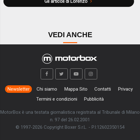
Gli articoli di Lorenzo
VEDI ANCHE
Newsletter
Chi siamo
Mappa Sito
Contatti
Privacy
Termini e condizioni
Pubblicità
MotorBox è una testata giornalistica registrata al Tribunale di Milano
n. 97 del 26.02.2001
© 1997-2026 Copyright Boxer S.r.L. - P.I:12602350154