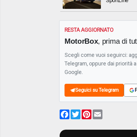
SportLine
RESTA AGGIORNATO
MotorBox
, prima di tutt
Scegli come vuoi seguirci: ag
Telegram, oppure dai priorità a
Google.
Seguici su Telegram
F
Facebook
Twitter
Pinterest
Email