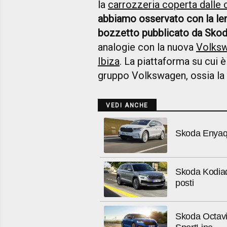
la
carrozzeria coperta dalle
abbiamo osservato con la len
bozzetto pubblicato da Sko
analogie con la nuova
Volks
Ibiza
. La piattaforma su cui è
gruppo Volkswagen, ossia l
VEDI ANCHE
Skoda Enyaq,
Skoda Kodiaq 
posti
Skoda Octavia 