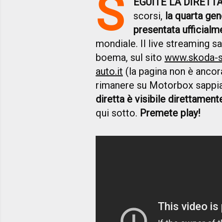
S
EGUITE LA DIRETT
scorsi,
la quarta ge
presentata ufficialm
mondiale. Il live streaming s
boema, sul sito
www.skoda-s
auto.it
(la pagina non è ancora 
rimanere su Motorbox sappia
diretta è visibile direttamen
qui sotto.
Premete play!