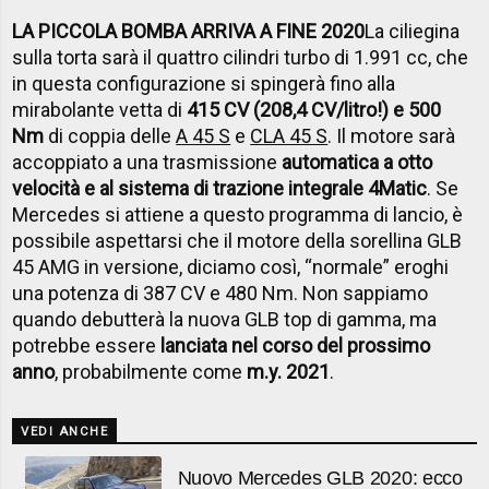
LA PICCOLA BOMBA ARRIVA A FINE 2020
La ciliegina
sulla torta sarà il quattro cilindri turbo di 1.991 cc, che
in questa configurazione si spingerà fino alla
mirabolante vetta di
415 CV (208,4 CV/litro!) e 500
Nm
di coppia delle
A 45 S
e
CLA 45 S
. Il motore sarà
accoppiato a una trasmissione
automatica a otto
velocità e al sistema di trazione integrale 4Matic
. Se
Mercedes si attiene a questo programma di lancio, è
possibile aspettarsi che il motore della sorellina GLB
45 AMG in versione, diciamo così, “normale” eroghi
una potenza di 387 CV e 480 Nm. Non sappiamo
quando debutterà la nuova GLB top di gamma, ma
potrebbe essere
lanciata nel corso del prossimo
anno
, probabilmente come
m.y. 2021
.
VEDI ANCHE
Nuovo Mercedes GLB 2020: ecco