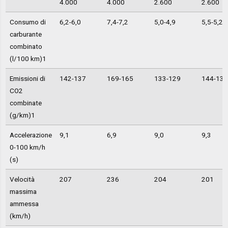
4.000
4.000
2.600
2.600
Consumo di
6,2-6,0
7,4-7,2
5,0-4,9
5,5-5,2
carburante
combinato
(l/100 km)1
Emissioni di
142-137
169-165
133-129
144-136
CO2
combinate
(g/km)1
Accelerazione
9,1
6,9
9,0
9,3
0-100 km/h
(s)
Velocità
207
236
204
201
massima
ammessa
(km/h)