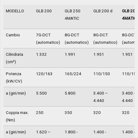
MODELLO
GLB 200
GLB 250
GLB 200 d
GLB 200
4MATIC
4MATIC
Cambio
7G-DCT
8G-DCT
8G-DCT
8G-DCT
(automatico)
(automatico)
(automatico)
(automat
Cilindrata
1.332
1.991
1.951
1.951
(cm³)
Potenza
120/163
165/224
110/150
110/15
(kW/CV)
a (giri/min)
5.500
5.800
3.400 –
3.400 –
4.440
4.440
Coppia max.
250
350
320
320
(Nm)
a (giri/min)
1.620 –
1.800 -
1.400 -
1.400 -