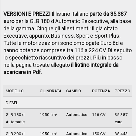
VERSIONI E PREZZI
Il listino italiano
parte da 35.387
euro
per la GLB 180 d Automatic Eexecutive, alla base
della gamma. Cinque gli allestimenti: il già citato
Executive, appunto, Business, Sport e Sport Plus.
Tutte le motorizzazioni sono omologate Euro 6d e
hanno potenze comprese tra 116 a 224 CV. Di seguito
lo specchietto riassuntivo dei prezzi. Più in basso
nella pagina trovate allegato
il listino integrale da
scaricare in Pdf
.
MODELLO
CILINDRATA
CAMBIO
POTENZA
PREZZO
DIESEL
GLB 180 d
1950 cm³
Automatico
116 CV
35.387
Automatic
euro
GLB 200 d
1950 cm³
Automatico
150 CV
38.443