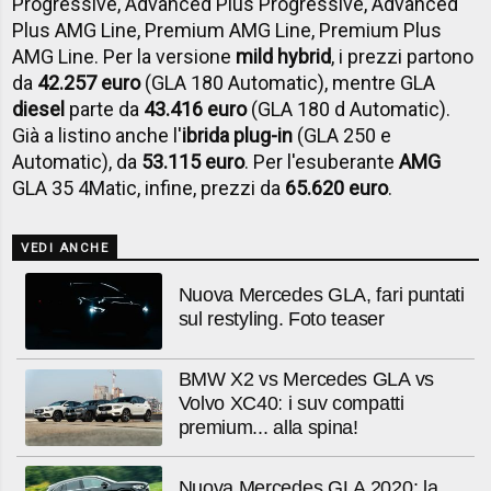
Progressive, Advanced Plus Progressive, Advanced
Plus AMG Line, Premium AMG Line, Premium Plus
AMG Line. Per la versione
mild hybrid
, i prezzi partono
da
42.257 euro
(GLA 180 Automatic), mentre GLA
diesel
parte da
43.416 euro
(GLA 180 d Automatic).
Già a listino anche l'
ibrida plug-in
(GLA 250 e
Automatic), da
53.115 euro
. Per l'esuberante
AMG
GLA 35 4Matic, infine, prezzi da
65.620 euro
.
VEDI ANCHE
Nuova Mercedes GLA, fari puntati
sul restyling. Foto teaser
BMW X2 vs Mercedes GLA vs
Volvo XC40: i suv compatti
premium... alla spina!
Nuova Mercedes GLA 2020: la