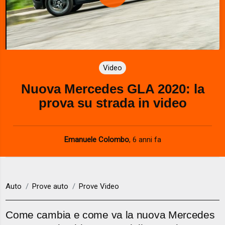
P
l
a
Video
y
Nuova Mercedes GLA 2020: la
V
prova su strada in video
i
d
Emanuele Colombo
,
6 anni fa
e
o
Auto
Prove auto
Prove Video
Come cambia e come va la nuova Mercedes