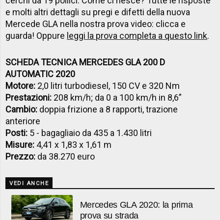
cerchi da 19 pollici. Come ci riesce? Tutte le risposte
e molti altri dettagli su pregi e difetti della nuova
Mercede GLA nella nostra prova video: clicca e
guarda! Oppure
leggi la prova completa a questo link
.
SCHEDA TECNICA MERCEDES GLA 200 D
AUTOMATIC 2020
Motore:
2,0 litri turbodiesel, 150 CV e 320 Nm
Prestazioni:
208 km/h; da 0 a 100 km/h in 8,6”
Cambio:
doppia frizione a 8 rapporti, trazione
anteriore
Posti:
5 - bagagliaio da 435 a 1.430 litri
Misure:
4,41 x 1,83 x 1,61 m
Prezzo:
da 38.270 euro
VEDI ANCHE
Mercedes GLA 2020: la prima
prova su strada