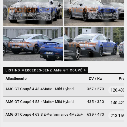
LISTINO MERCEDES-BENZ AMG GT COUPÉ 4
Allestimento
CV / Kw
Prez
AMG GT Coupé 4 43 4Matic+ Mild Hybrid
367 / 270
120.430 
AMG GT Coupé 4 53 4Matic+ Mild Hybrid
435 / 320
140.421 
AMG GT Coupé 4 63 S E-Performance 4Matic+
639 / 470
213.159 