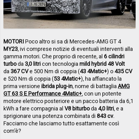
MOTORI
Poco altro si sa di Mercedes-AMG GT 4
MY23
, ivi comprese notizie di eventuali interventi alla
gamma motori. Che proprio di recente, al
6 cilindri
turbo
da
3,0 litri
con tecnologia
mild hybrid 48 Volt
da
367 CV
e 500 Nm di coppia (
43 4Matic+
) o
435 CV
e 520 Nm di coppia (
53 4Matic+
), ha affiancato la
prima versione
ibrida plug-in
, nome di battaglia
AMG
GT 63 S E Performance 4Matic+
, con un potente
motore elettrico posteriore e un pacco batteria da 6,1
kWh a fare compagnia al
V8 biturbo
da
4,0 litri
, e a
sprigionare una potenza combinata di
843 cv
.
Facciamo che lasciamo tutto esattamente così
com'è?