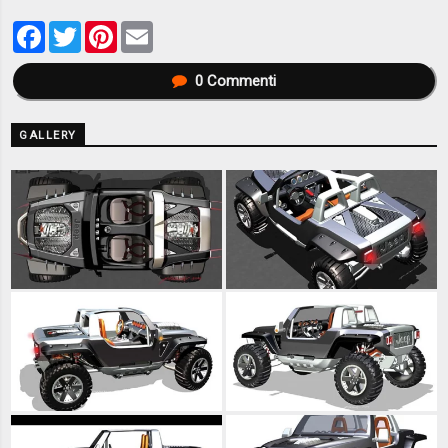
Facebook
Twitter
Pinterest
Email
0
Commenti
GALLERY