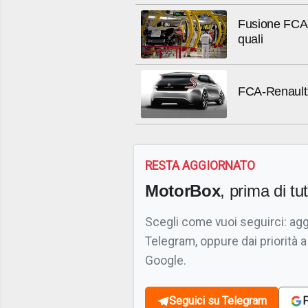
Fusione FCA-
quali
FCA-Renault:
RESTA AGGIORNATO
MotorBox
, prima di tutt
Scegli come vuoi seguirci: ag
Telegram, oppure dai priorità a
Google.
Seguici su Telegram
F