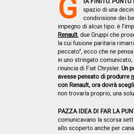
G
IÀ FINITO. PUNTO
È
spazio di una decin
condivisione dei be
impegno di alcun tipo: è l'i
Renault
, due Gruppi che pros
la cui fusione paritaria rimarr
peccato", ecco che ne pensa 
in uno stringato comunicato, 
rinuncia di Fiat Chrysler.
Un p
avesse pensato di produrre
n
con Renault, ora dovrà scegli
non trovarla proprio, una sol
PAZZA IDEA DI FAR LA PU
comunicavano la scorsa setti
allo scoperto anche per canali 