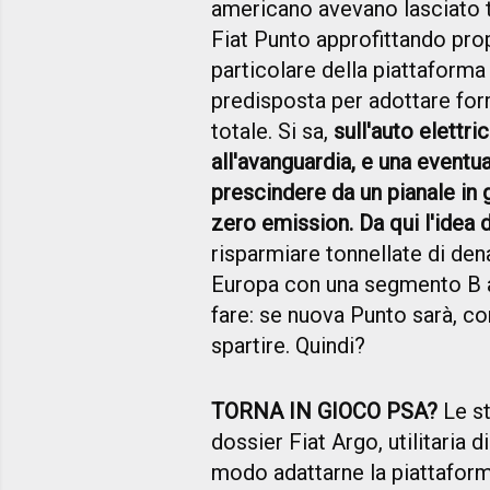
americano avevano lasciato tr
Fiat Punto approfittando prop
particolare della piattaforma d
predisposta per adottare form
totale. Si sa,
sull'auto elettri
all'avanguardia, e una event
prescindere da un pianale in 
zero emission. Da qui l'idea d
risparmiare tonnellate di denar
Europa con una segmento B al
fare: se nuova Punto sarà, c
spartire. Quindi?
TORNA IN GIOCO PSA?
Le st
dossier Fiat Argo, utilitaria 
modo adattarne la piattaforma