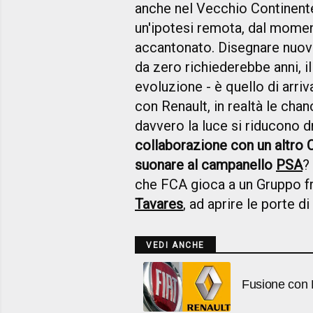
anche nel Vecchio Continente
un'ipotesi remota, dal momen
accantonato. Disegnare nuova
da zero richiederebbe anni, il
evoluzione - è quello di arriv
con Renault, in realtà le cha
davvero la luce si riducono 
collaborazione con un altro 
suonare al campanello
PSA
?
che FCA gioca a un Gruppo f
Tavares
, ad aprire le porte d
VEDI ANCHE
Fusione con R