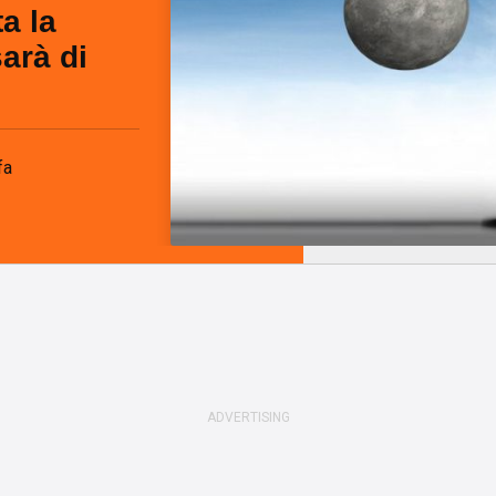
a la
arà di
fa