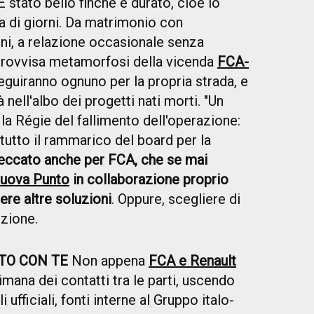
 stato bello finché è durato, cioè lo
a di giorni. Da matrimonio con
ni, a relazione occasionale senza
mprovvisa metamorfosi della vicenda
FCA-
eguiranno ognuno per la propria strada, e
à nell'albo dei progetti nati morti. "Un
la Régie del fallimento dell'operazione:
tutto il rammarico del board per la
eccato anche per FCA, che se mai
uova Punto
in collaborazione proprio
ere altre soluzioni
. Oppure, scegliere di
uzione.
NTO CON TE
Non appena
FCA e Renault
mana dei contatti tra le parti, uscendo
ufficiali, fonti interne al Gruppo italo-