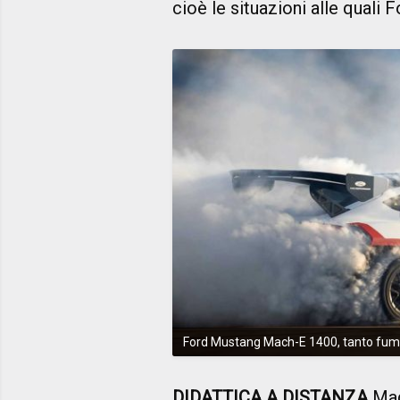
cioè le situazioni alle quali F
Ford Mustang Mach-E 1400, tanto fumo
DIDATTICA A DISTANZA
Magi