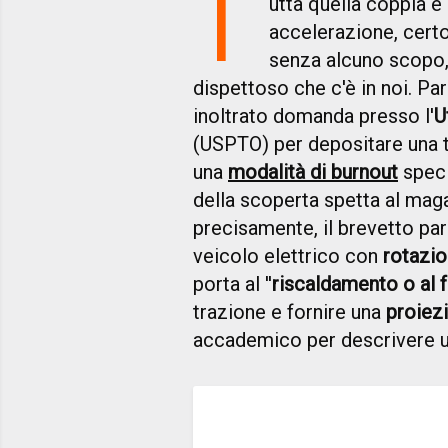
T
utta quella coppia è 
accelerazione, cert
senza alcuno scopo, 
dispettoso che c'è in noi. Pa
inoltrato domanda presso l'
U
(USPTO) per depositare una 
una
modalità di burnout
speci
della scoperta spetta al ma
precisamente, il brevetto parl
veicolo elettrico con
rotazio
porta al ''
riscaldamento o al 
trazione e fornire una
proiezi
accademico per descrivere u