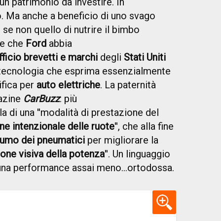
un patrimonio da investire. In
o. Ma anche a beneficio di uno svago
se non quello di nutrire il bimbo
re che
Ford
abbia
fficio brevetti e marchi
degli
Stati Uniti
tecnologia che esprima essenzialmente
fica per
auto elettriche
. La paternità
gazine
CarBuzz
: più
a di una ''modalità di prestazione del
ne intenzionale delle ruote
'', che alla fine
fumo dei pneumatici
per migliorare la
one visiva della potenza
''. Un linguaggio
na performance assai meno...ortodossa.