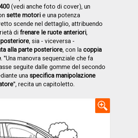
400
(vedi anche foto di cover), un
con
sette motori
e una potenza
evetto scende nel dettaglio, attribuendo
rietà di
frenare le ruote anteriori
,
 posteriore
, sia - viceversa -
ta alla parte posteriore
, con la
coppia
e
. ''Una manovra sequenziale che fa
 asse seguite dalle gomme del secondo
ediante una
specifica manipolazione
atore
'', recita un capitoletto.