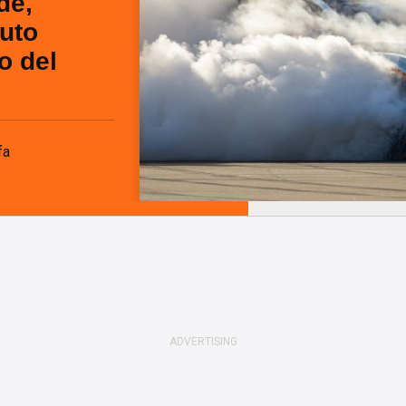
de,
uto
io del
fa