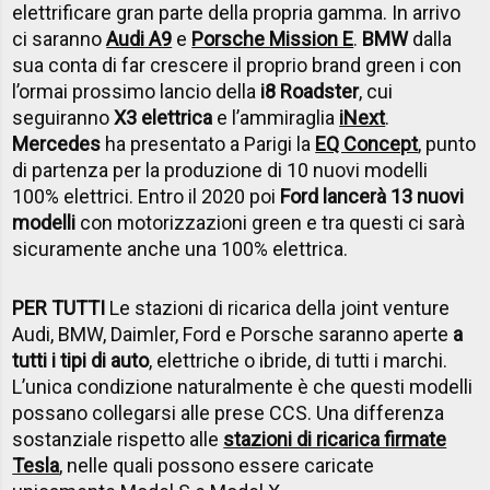
elettrificare gran parte della propria gamma. In arrivo
ci saranno
Audi A9
e
Porsche Mission E
.
BMW
dalla
sua conta di far crescere il proprio brand green i con
l’ormai prossimo lancio della
i8 Roadster
, cui
seguiranno
X3 elettrica
e l’ammiraglia
iNext
.
Mercedes
ha presentato a Parigi la
EQ Concept
, punto
di partenza per la produzione di 10 nuovi modelli
100% elettrici. Entro il 2020 poi
Ford lancerà 13 nuovi
modelli
con motorizzazioni green e tra questi ci sarà
sicuramente anche una 100% elettrica.
PER TUTTI
Le stazioni di ricarica della joint venture
Audi, BMW, Daimler, Ford e Porsche saranno aperte
a
tutti i tipi di auto
, elettriche o ibride, di tutti i marchi.
L’unica condizione naturalmente è che questi modelli
possano collegarsi alle prese CCS. Una differenza
sostanziale rispetto alle
stazioni di ricarica firmate
Tesla
, nelle quali possono essere caricate