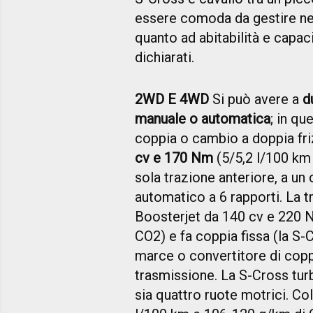
essere comoda da gestire negl
quanto ad abitabilità e capacit
dichiarati.
2WD E 4WD
Si può avere a
d
manuale o automatica
; in qu
coppia o cambio a doppia fri
cv e 170 Nm
(5/5,2 l/100 km
sola trazione anteriore, a un
automatico a 6 rapporti. La tr
Boosterjet da 140 cv e 220 
CO2) e fa coppia fissa (la S-
marce o convertitore di coppi
trasmissione. La S-Cross turb
sia quattro ruote motrici. Co