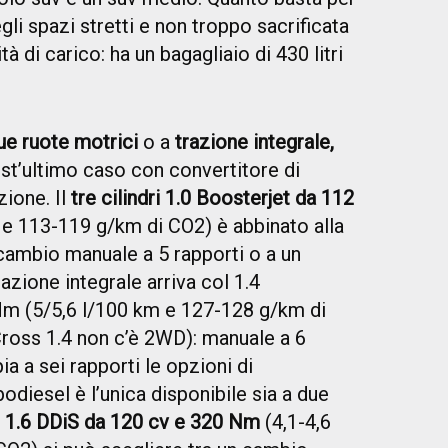
i spazi stretti e non troppo sacrificata
à di carico: ha un bagagliaio di 430 litri
ue ruote motrici
o a
trazione integrale,
est’ultimo caso con convertitore di
zione. Il
tre cilindri 1.0 Boosterjet da 112
 e 113-119 g/km di CO2) è abbinato alla
 cambio manuale a 5 rapporti o a un
azione integrale arriva col 1.4
Nm (5/5,6 l/100 km e 127-128 g/km di
Cross 1.4 non c’è 2WD): manuale a 6
a a sei rapporti le opzioni di
odiesel è l’unica disponibile sia a due
l
1.6 DDiS da 120 cv e 320 Nm
(4,1-4,6