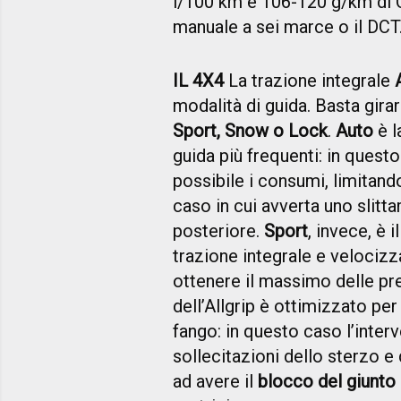
l/100 km e 106-120 g/km di C
manuale a sei marce o il DCT
IL 4X4
La trazione integrale
modalità di guida. Basta gir
Sport, Snow o Lock
.
Auto
è l
guida più frequenti: in questo
possibile i consumi, limitand
caso in cui avverta uno slitta
posteriore.
Sport
, invece, è 
trazione integrale e velocizz
ottenere il massimo delle pre
dell’Allgrip è ottimizzato pe
fango: in questo caso l’interv
sollecitazioni dello sterzo e 
ad avere il
blocco del giunto