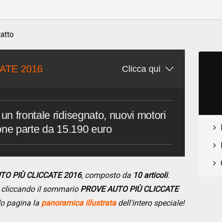
o
atto
ATE 2016
Clicca qui
n frontale ridisegnato, nuovi motori
one parte da 15.190 euro
UTO PIÙ CLICCATE 2016
, composto da
10 articoli
.
se cliccando il sommario
PROVE AUTO PIÙ CLICCATE
do pagina la
panoramica illustrata
dell'intero speciale!