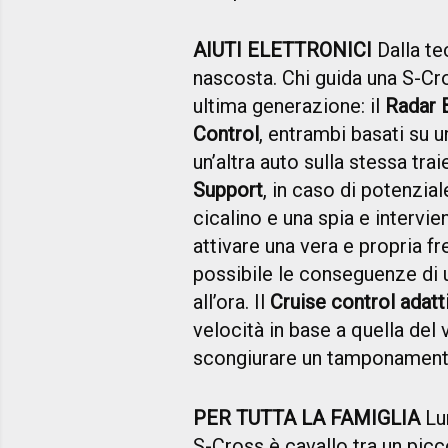
AIUTI ELETTRONICI
Dalla te
nascosta. Chi guida una S-Cr
ultima generazione: il
Radar B
Control
, entrambi basati su 
un’altra auto sulla stessa traie
Support
, in caso di potenzial
cicalino e una spia e intervie
attivare una vera e propria fr
possibile le conseguenze di 
all’ora. Il
Cruise control adatt
velocità in base a quella del
scongiurare un tamponament
PER TUTTA LA FAMIGLIA
Lun
S-Cross è cavallo tra un pic