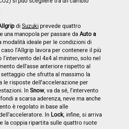
O2) si può scegliere tra un cambio
.
Allgrip
di
Suzuki
prevede quattro
are una manopola per passare da
Auto a
a modalità ideale per le condizioni di
 caso l’Allgrip lavora per contenere il più
o l’intervento del 4x4 al minimo, solo nel
mento dell’asse anteriore rispetto al
il settaggio che sfrutta al massimo la
a le risposte dell’accelerazione per
stazioni. In
Snow
, va da sé, l’intervento
r fondi a scarsa aderenza, neve ma anche
ento è regolato in base alle
dell’acceleratore. In
Lock
, infine, si arriva
e la coppia ripartita sulle quattro ruote