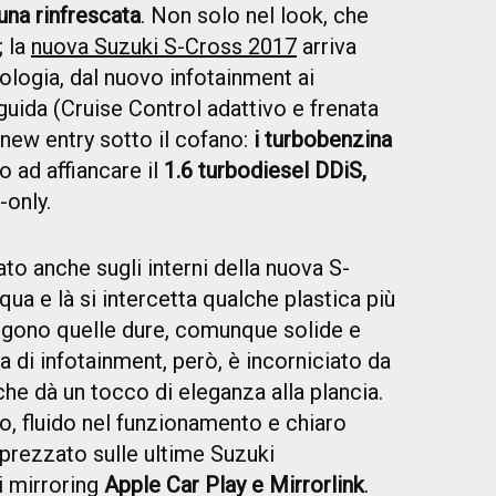
una rinfrescata
. Non solo nel look, che
; la
nuova Suzuki S-Cross 2017
arriva
ologia, dal nuovo infotainment ai
 guida (Cruise Control adattivo e frenata
new entry sotto il cofano:
i turbobenzina
 ad affiancare il
1.6 turbodiesel DDiS,
only.
to anche sugli interni della nuova S-
ua e là si intercetta qualche plastica più
lgono quelle dure, comunque solide e
 di infotainment, però, è incorniciato da
he dà un tocco di eleganza alla plancia.
vo, fluido nel funzionamento e chiaro
pprezzato sulle ultime Suzuki
i mirroring
Apple Car Play e Mirrorlink
.