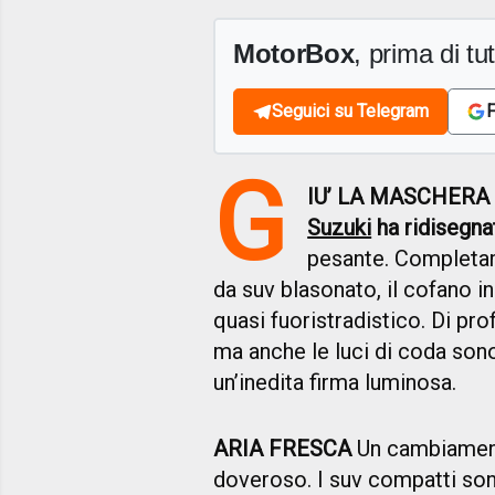
MotorBox
, prima di tutt
Seguici su Telegram
F
G
IU’ LA MASCHERA
Suzuki
ha ridisegna
pesante. Completame
da suv blasonato, il cofano in
quasi fuoristradistico. Di prof
ma anche le luci di coda son
un’inedita firma luminosa.
ARIA FRESCA
Un cambiamento 
doveroso. I suv compatti son