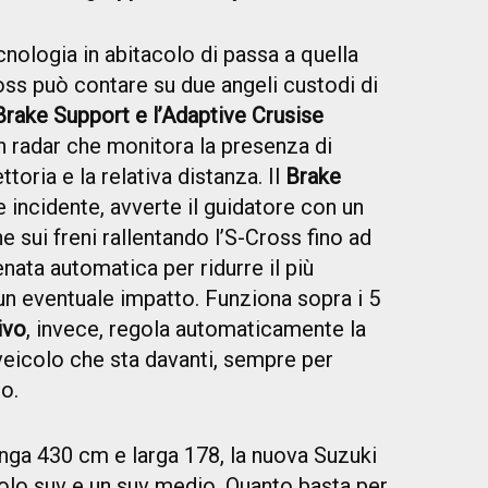
cnologia in abitacolo di passa a quella
oss può contare su due angeli custodi di
rake Support e l’Adaptive Crusise
un radar che monitora la presenza di
ttoria e la relativa distanza. Il
Brake
e incidente, avverte il guidatore con un
ne sui freni rallentando l’S-Cross fino ad
enata automatica per ridurre il più
un eventuale impatto. Funziona sopra i 5
ivo
, invece, regola automaticamente la
 veicolo che sta davanti, sempre per
o.
ga 430 cm e larga 178, la nuova Suzuki
colo suv e un suv medio. Quanto basta per