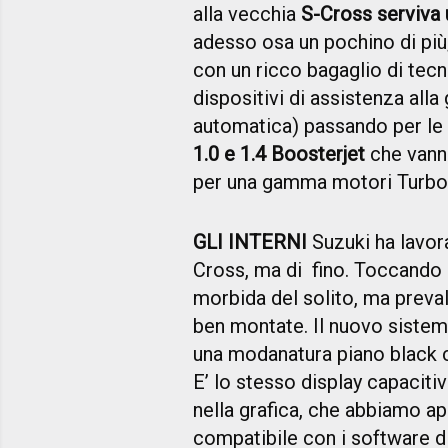
alla vecchia
S-Cross serviva 
adesso osa un pochino di più
con un ricco bagaglio di tecn
dispositivi di assistenza alla
automatica) passando per le 
1.0 e 1.4 Boosterjet
che vanno
per una gamma motori Turbo-
GLI INTERNI
Suzuki ha lavora
Cross, ma di fino. Toccando q
morbida del solito, ma preva
ben montate. Il nuovo sistema
una modanatura piano black c
E’ lo stesso display capaciti
nella grafica, che abbiamo a
compatibile con i software d