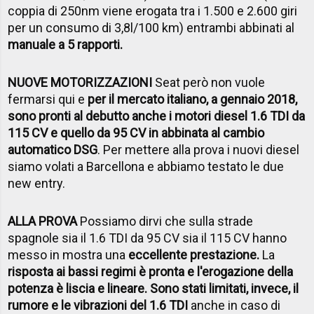
coppia di 250nm viene erogata tra i 1.500 e 2.600 giri
per un consumo di 3,8l/100 km) entrambi abbinati al
manuale a 5 rapporti.
NUOVE MOTORIZZAZIONI
Seat però non vuole
fermarsi qui e
per il mercato italiano, a gennaio 2018,
sono pronti al debutto anche i motori diesel 1.6 TDI da
115 CV e quello da 95 CV in abbinata al cambio
automatico DSG
. Per mettere alla prova i nuovi diesel
siamo volati a Barcellona e abbiamo testato le due
new entry.
ALLA PROVA
Possiamo dirvi che sulla strade
spagnole sia il 1.6 TDI da 95 CV sia il 115 CV hanno
messo in mostra una
eccellente prestazione.
La
risposta ai bassi regimi è pronta e l'erogazione della
potenza è liscia e lineare. Sono stati limitati, invece, il
rumore e le vibrazioni del 1.6 TDI
anche in caso di