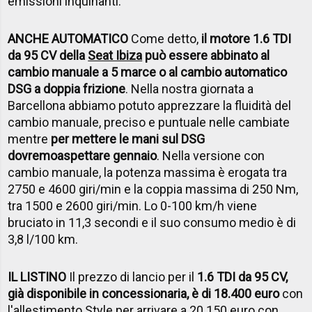
emissioni inquinanti.
ANCHE AUTOMATICO
Come detto,
il motore 1.6 TDI
da 95 CV della
Seat Ibiza
può essere abbinato al
cambio manuale a 5 marce o al cambio automatico
DSG a doppia frizione
. Nella nostra giornata a
Barcellona abbiamo potuto apprezzare la fluidità del
cambio manuale, preciso e puntuale nelle cambiate
mentre
per mettere le mani sul DSG
dovremo
aspettare gennaio
. Nella versione con
cambio manuale, la potenza massima è erogata tra
2750 e 4600 giri/min e la coppia massima di 250 Nm,
tra 1500 e 2600 giri/min. Lo 0-100 km/h viene
bruciato in 11,3 secondi e il suo consumo medio è di
3,8 l/100 km.
IL LISTINO
Il prezzo di lancio per il
1.6 TDI da 95 CV,
già disponibile in concessionaria, è di 18.400 euro
con
l'allestimento Style per arrivare a 20.150 euro con