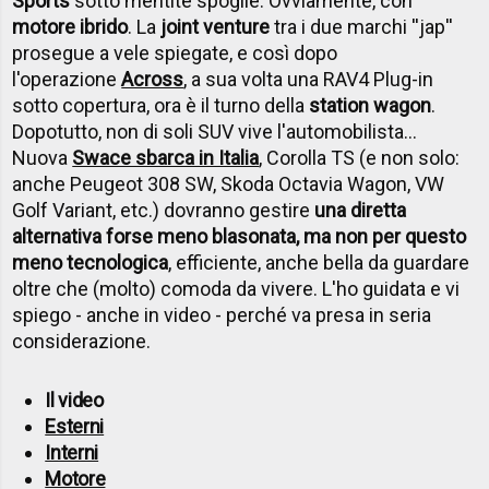
Sports
sotto mentite spoglie. Ovviamente, con
motore ibrido
. La
joint venture
tra i due marchi ''jap''
prosegue a vele spiegate, e così dopo
l'operazione
Across
, a sua volta una RAV4 Plug-in
sotto copertura, ora è il turno della
station wagon
.
Dopotutto, non di soli SUV vive l'automobilista...
Nuova
Swace sbarca in Italia
, Corolla TS (e non solo:
anche Peugeot 308 SW, Skoda Octavia Wagon, VW
Golf Variant, etc.) dovranno gestire
una diretta
alternativa forse meno blasonata, ma non per questo
meno tecnologica
, efficiente, anche bella da guardare
oltre che (molto) comoda da vivere. L'ho guidata e vi
spiego - anche in video - perché va presa in seria
considerazione.
Il video
Esterni
Interni
Motore