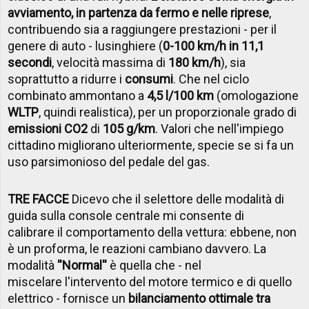
avviamento, in partenza da fermo e nelle riprese
,
contribuendo sia a raggiungere prestazioni - per il
genere di auto - lusinghiere (
0-100 km/h in 11,1
secondi
, velocità massima di
180 km/h
), sia
soprattutto a ridurre i
consumi
. Che nel ciclo
combinato ammontano a
4,5 l/100 km
(omologazione
WLTP
, quindi realistica), per un proporzionale grado di
emissioni CO2
di
105 g/km
. Valori che nell'impiego
cittadino migliorano ulteriormente, specie se si fa un
uso parsimonioso del pedale del gas.
TRE FACCE
Dicevo che il selettore delle modalità di
guida sulla console centrale mi consente di
calibrare il comportamento della vettura: ebbene, non
è un proforma, le reazioni cambiano davvero. La
modalità
''Normal''
è quella che - nel
miscelare l'intervento del motore termico e di quello
elettrico - fornisce un
bilanciamento ottimale tra