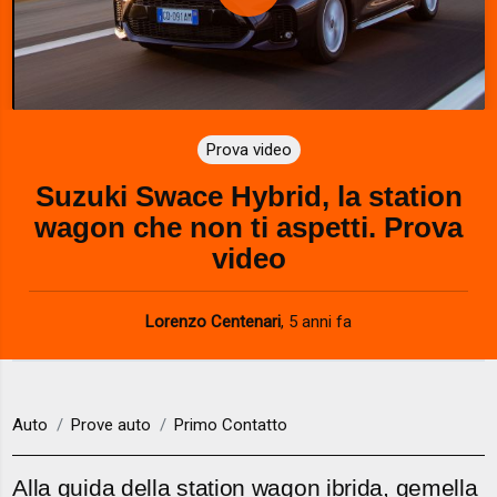
P
l
a
Prova video
y
Suzuki Swace Hybrid, la station
V
wagon che non ti aspetti. Prova
i
video
d
Lorenzo Centenari
,
5 anni fa
e
o
Auto
Prove auto
Primo Contatto
Alla guida della station wagon ibrida, gemella