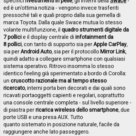
specifici
rivestimenti in pelle
, gli interni della
Swace
-
ed è un'ottima notizia - vengono invece trasferiti
pressoché tali e quali proprio dalla sua gemella di
marca Toyota. Dalla quale Swace mutua lo stesso
volante multifunzione, il
quadro strumenti digitale da
7 pollici
e il display centrale di
infotainment da
8 pollici
, con tanto di supporto sia per
Apple CarPlay
,
sia per
Android Auto
, sia per il protocollo
Mirror Link
,
quindi adatto a collegare smartphone con qualsiasi
sistema operativo. Ritrovo insomma lo stesso
identico feeling già sperimentato a bordo di Corolla:
un
cruscotto razionale ma al tempo stesso
ricercato
, interni porta ben decorati e dai quali sono
ricavati portaoggetti capienti e regolari, soprattutto
una console centrale completa - sul livello superiore -
di piastra per
ricarica wireless dello smartphone
, due
porte USB e una presa AUX. Tutto
quanto sistemato in posizione naturale, facile da
raggiungere anche lato passeggero.