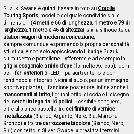
Suzuki Swace è quindi basata in toto su
Corolla
Touring Sports
, modello col quale condivide sia le
dimensioni (
4 metri e 66 di lunghezza, 1 metro e 79 di
larghezza, 1 metro e 46 di altezza
), sia la silhouette da
station wagon di moderna concezione
,
sempre comunque esprimendo la propria personalità
stilistica, e non solo appiccicando il badge Suzuki
su musetto e portellone. Differente è ad esempio la
griglia esagonale a nido d'ape
(fa molto Across), idem
per i
fari anteriori bi-LED
, il paraurti anteriore con
fendinebbia integrati (vicini al suolo, per un'immagine
sportiveggiante), il fascione posteriore, infine anche i
mancorrenti al tetto
, i gruppi ottici di coda e il disegno
dei
cerchi in lega da 16 pollici
. Possibile scegliere,
oltre al bianco pastello, tra
sei finiture di vernice
metallizzata
(Bianco, Argento, Nero, Blu, Marrone,
Bronzo) e tra
tre carrozzerie bicolore
(Bianco, Nero,
Blu) con tetto in Silver. Swace la crasi tra i termini