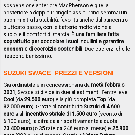
sospensione anteriore MacPherson e quella
posteriore a doppio triangolo assicurano semmai un
buon mix tra la stabilità, favorita anche dal baricentro
piuttosto basso, con le batterie molto vicine al
suolo, e il comfort di marcia. È
una familiare fatta
soprattutto per coccolare i suoi inquilini e garantire
economie di esercizio sostenibili
. Due esercizi che le
riescono benissimo.
SUZUKI SWACE: PREZZI E VERSIONI
Già ordinabile e in concessionaria da
metà febbraio
2021
, Swace si divide in due allestimenti: l'entry level
Cool
(da
29.500 euro
) e la più completa
Top
(da
32.000 euro
). Grazie al
contributo Suzuki di 4.600
euro
a all
'
incentivo statale di 1.500 euro
(sconto di
6.100 euro), la cifra cala rispettivamente a quota
23.400 euro
(o 35 rate da 248 euro al mese) e
25.900