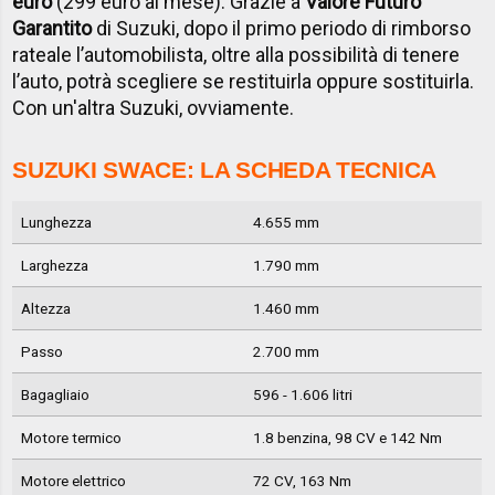
euro
(299 euro al mese). Grazie a
Valore Futuro
Garantito
di Suzuki, dopo il primo periodo di rimborso
rateale l’automobilista, oltre alla possibilità di tenere
l’auto, potrà scegliere se restituirla oppure sostituirla.
Con un'altra Suzuki, ovviamente.
SUZUKI SWACE: LA SCHEDA TECNICA
Lunghezza
4.655 mm
Larghezza
1.790 mm
Altezza
1.460 mm
Passo
2.700 mm
Bagagliaio
596 - 1.606 litri
Motore termico
1.8 benzina, 98 CV e 142 Nm
Motore elettrico
72 CV, 163 Nm