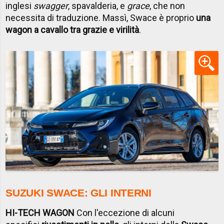
inglesi
swagger
, spavalderia, e
grace
, che non
necessita di traduzione. Massì, Swace è proprio
una
wagon a cavallo tra grazie e virilità
.
SUZUKI SWACE: GLI INTERNI
HI-TECH WAGON
Con l'eccezione di alcuni