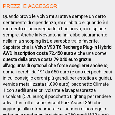
PREZZI E ACCESSORI
Quando provo le Volvo mi si attiva sempre un certo
sentimento di dipendenza, mi ci abituo e, quando è il
momento di riconsegnarle a fine prova, mi dispiace
sempre. Anche la Novantona finirebbe sicuramente
nella mia shopping list, e sarebbe tra le favorite.
Sappiate che la
Volvo V90 T6 Recharge Plug-in Hybrid
AWD Inscription costa 72.450 euro
e che una come
questa della prova costa 79.040 euro grazie
all’aggiunta di optional che forse sceglierei anche io
,
come i cerchi da 19” da 650 euro (è uno dei pochi casi
in cui consiglio cerchi più grandi, per estetica e guida),
vernice metallizzata (1.090 euro), pacchetto Climate
1 con sedili anteriori, volante e lavaparabrezza
riscaldati (520 euro), il pacchetto Lighting per rendere
attivi i fari full di serie, Visual Park Assist 360 che
aggiunge alla retrocamera e ai sensori di posteggio
anteriori e posteriori la visione a 360 gradi (610 euro),