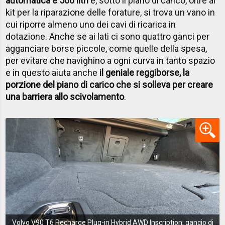
automatica è 560 litri
e, sotto il piano di carico, oltre al
kit per la riparazione delle forature, si trova un vano in
cui riporre almeno uno dei cavi di ricarica in
dotazione. Anche se ai lati ci sono quattro ganci per
agganciare borse piccole, come quelle della spesa,
per evitare che navighino a ogni curva in tanto spazio
e in questo aiuta anche
il geniale reggiborse, la
porzione del piano di carico che si solleva per creare
una barriera allo scivolamento
.
Volvo V90 T6 Recharge Plug-in Hybrid AWD Inscription, gancio di