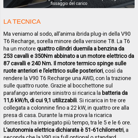
fissaggio del carico
LA TECNICA
Ma veniamo al sodo, all’anima ibrida plug-in della V90
T6 Recharge, sorella minore della versione T8. La T6
ha un motore
quattro cilindri duemila a benzina da
253 cavalli e 350Nm abbinato a un motore elettrico da
87 cavalli e 240 Nm. Il motore termico spinge sulle
ruote anteriori e l’elettrico sulle posteriori
, così da
rendere la V90 T6 Recharge una AWD, con la trazione
sulle quattro ruote. Grazie al bocchettone sul
parafango anteriore sinistro si ricarica la
batteria da
11,6 kW/h, di cui 9,1 utilizzabili
. Si ricarica in tre ore
collegata a colonnine fino a 22 kW, in quattro ore alla
presa di casa. Durante la mia prova la ricarica
domestica ha impiegato più tempo, tra le 5 e le 6 ore.
L’autonomia elettrica dichiarata è 51-61chilometri
, a
seconda che la V90 sia full optional o standard.