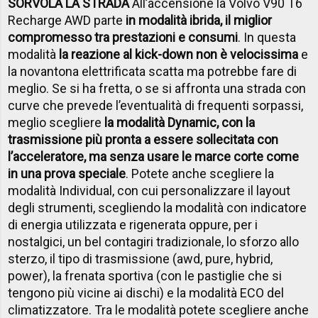
SORVOLA LA STRADA
All’accensione la Volvo V90 T6
Recharge AWD parte
in modalità ibrida, il miglior
compromesso tra prestazioni e consumi
. In questa
modalità
la reazione al kick-down non è velocissima
e
la novantona elettrificata scatta ma potrebbe fare di
meglio. Se si ha fretta, o se si affronta una strada con
curve che prevede l’eventualità di frequenti sorpassi,
meglio scegliere
la modalità Dynamic, con la
trasmissione più pronta a essere sollecitata con
l’acceleratore, ma senza usare le marce corte come
in una prova speciale
. Potete anche scegliere la
modalità Individual, con cui personalizzare il layout
degli strumenti, scegliendo la modalità con indicatore
di energia utilizzata e rigenerata oppure, per i
nostalgici, un bel contagiri tradizionale, lo sforzo allo
sterzo, il tipo di trasmissione (awd, pure, hybrid,
power), la frenata sportiva (con le pastiglie che si
tengono più vicine ai dischi) e la modalità ECO del
climatizzatore. Tra le modalità potete scegliere anche