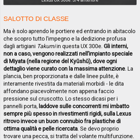
Lexus UX 300e: 3/4 anteriore
SALOTTO DI CLASSE
Ma è solo aprendo le portiere ed entrando in abitacolo
che scopro tutto l’impegno e la dedizione profusa
dagli artigiani
Takumi
in questa UX 300e.
Gli interni,
non a caso, vengono realizzati nell’impianto speciale
di Miyata (nella regione del Kyūshū), dove ogni
dettaglio viene curato con la massima attenzione
. La
plancia, ben proporzionata e dalle linee pulite, è
interamente rivestita da materiali morbidi - le dita
affondano piacevolmente non appena faccio
pressione sul cruscotto. Lo stesso dicasi per i
pannelli porta,
laddove sulle concorrenti mi imbatto
sempre più spesso in rivestimenti rigidi, sulla Lexus
ritrovo invece un buon connubio fra plastiche di
ottima qualità e pelle ricercata
. Se devo proprio
trovare una pecca, si tratta del volante multifunzione.