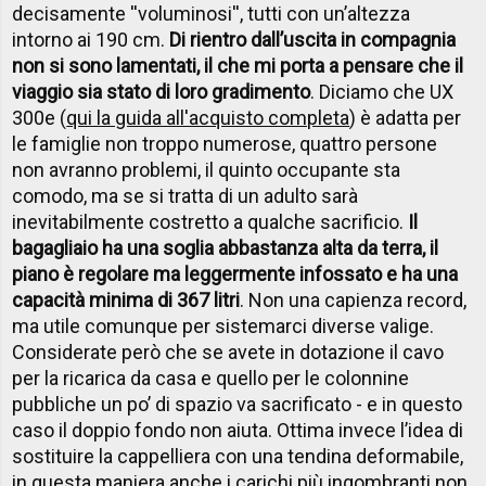
decisamente ''voluminosi'', tutti con un’altezza
intorno ai 190 cm.
Di rientro dall’uscita in compagnia
non si sono lamentati, il che mi porta a pensare che il
viaggio sia stato di loro gradimento
. Diciamo che UX
300e (
qui la guida all'acquisto completa
) è adatta per
le famiglie non troppo numerose, quattro persone
non avranno problemi, il quinto occupante sta
comodo, ma se si tratta di un adulto sarà
inevitabilmente costretto a qualche sacrificio.
Il
bagagliaio ha una soglia abbastanza alta da terra, il
piano è regolare ma leggermente infossato e ha una
capacità minima di 367 litri
. Non una capienza record,
ma utile comunque per sistemarci diverse valige.
Considerate però che se avete in dotazione il cavo
per la ricarica da casa e quello per le colonnine
pubbliche un po’ di spazio va sacrificato - e in questo
caso il doppio fondo non aiuta. Ottima invece l’idea di
sostituire la cappelliera con una tendina deformabile,
in questa maniera anche i carichi più ingombranti non