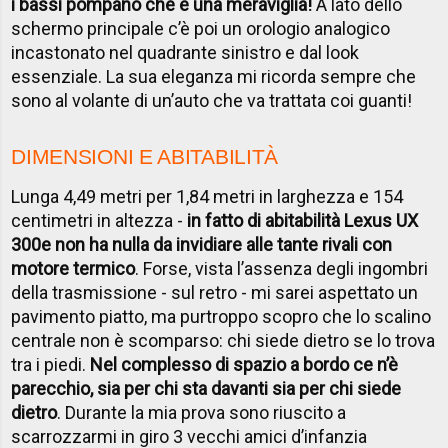
i bassi pompano che è una meraviglia!
A lato dello
schermo principale c’è poi un orologio analogico
incastonato nel quadrante sinistro e dal look
essenziale. La sua eleganza mi ricorda sempre che
sono al volante di un’auto che va trattata coi guanti!
DIMENSIONI E ABITABILITÀ
Lunga 4,49 metri per 1,84 metri in larghezza e 154
centimetri in altezza -
in fatto di abitabilità Lexus UX
300e non ha nulla da invidiare alle tante rivali con
motore termico
. Forse, vista l’assenza degli ingombri
della trasmissione - sul retro - mi sarei aspettato un
pavimento piatto, ma purtroppo scopro che lo scalino
centrale non è scomparso: chi siede dietro se lo trova
tra i piedi.
Nel complesso di spazio a bordo ce n’è
parecchio, sia per chi sta davanti sia per chi siede
dietro
. Durante la mia prova sono riuscito a
scarrozzarmi in giro 3 vecchi amici d’infanzia