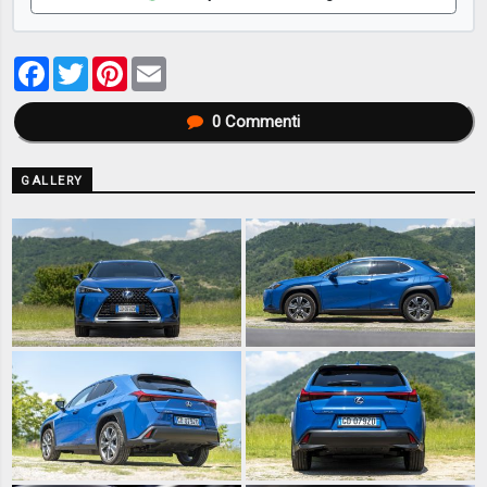
Facebook
Twitter
Pinterest
Email
0
Commenti
GALLERY