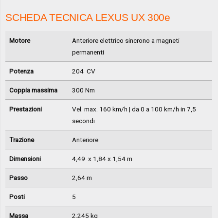
SCHEDA TECNICA LEXUS UX 300e
Motore
Anteriore elettrico sincrono a magneti
permanenti
Potenza
204 CV
Coppia massima
300 Nm
Prestazioni
Vel. max. 160 km/h | da 0 a 100 km/h in 7,5
secondi
Trazione
Anteriore
Dimensioni
4,49 x 1,84 x 1,54 m
Passo
2,64 m
Posti
5
Massa
2.245 kg