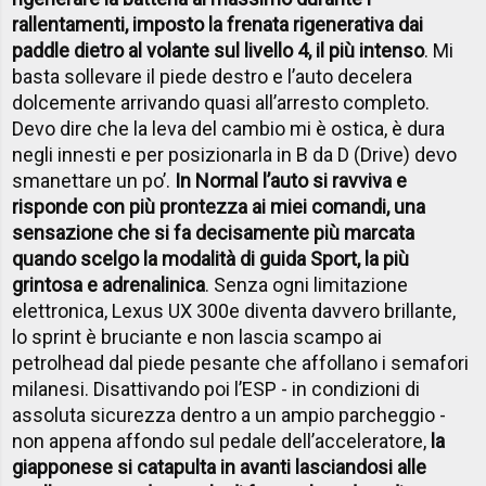
rallentamenti, imposto la frenata rigenerativa dai
paddle dietro al volante sul livello 4, il più intenso
. Mi
basta sollevare il piede destro e l’auto decelera
dolcemente arrivando quasi all’arresto completo.
Devo dire che la leva del cambio mi è ostica, è dura
negli innesti e per posizionarla in B da D (Drive) devo
smanettare un po’.
In Normal l’auto si ravviva e
risponde con più prontezza ai miei comandi, una
sensazione che si fa decisamente più marcata
quando scelgo la modalità di guida Sport, la più
grintosa e adrenalinica
. Senza ogni limitazione
elettronica, Lexus UX 300e diventa davvero brillante,
lo sprint è bruciante e non lascia scampo ai
petrolhead dal piede pesante che affollano i semafori
milanesi. Disattivando poi l’ESP - in condizioni di
assoluta sicurezza dentro a un ampio parcheggio -
non appena affondo sul pedale dell’acceleratore,
la
giapponese si catapulta in avanti lasciandosi alle