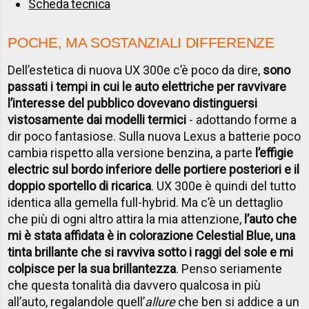
Scheda tecnica
POCHE, MA SOSTANZIALI DIFFERENZE
Dell’estetica di nuova UX 300e c’è poco da dire,
sono
passati i tempi in cui le auto elettriche per ravvivare
l’interesse del pubblico dovevano distinguersi
vistosamente dai modelli termici
-
adottando forme a
dir poco fantasiose. Sulla nuova Lexus a batterie poco
cambia rispetto alla versione benzina, a parte
l’effigie
electric sul bordo inferiore delle portiere posteriori e il
doppio sportello di ricarica
. UX 300e è quindi del tutto
identica alla gemella full-hybrid. Ma c’è un dettaglio
che più di ogni altro attira la mia attenzione,
l’auto che
mi è stata affidata è in colorazione Celestial Blue, una
tinta brillante che si ravviva sotto i raggi del sole e mi
colpisce per la sua brillantezza
. Penso seriamente
che questa tonalità dia davvero qualcosa in più
all’auto, regalandole quell’
allure
che ben si addice a un