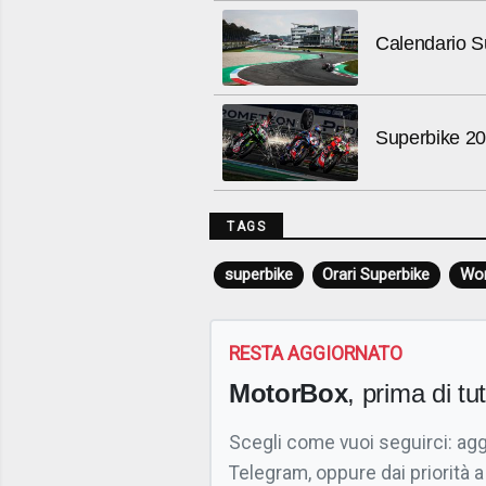
Calendario Sup
Superbike 2022
TAGS
superbike
Orari Superbike
Wor
RESTA AGGIORNATO
MotorBox
, prima di tutt
Scegli come vuoi seguirci: ag
Telegram, oppure dai priorità a