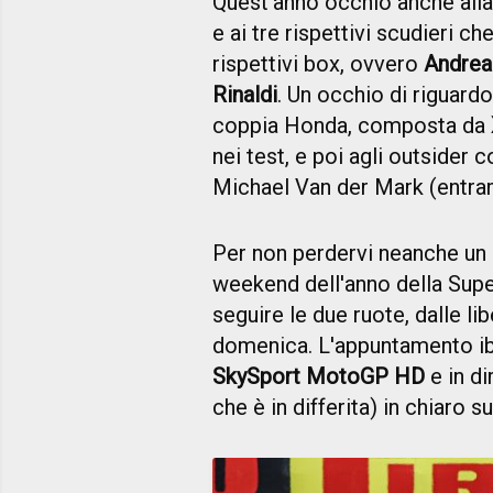
Quest'anno occhio anche alla 
e ai tre rispettivi scudieri c
rispettivi box, ovvero
Andrea
Rinaldi
. Un occhio di riguard
coppia Honda, composta da
nei test, e poi agli outsider
Michael Van der Mark (entr
Per non perdervi neanche un 
weekend dell'anno della Superb
seguire le due ruote, dalle li
domenica. L'appuntamento i
SkySport MotoGP HD
e in d
che è in differita) in chiaro s