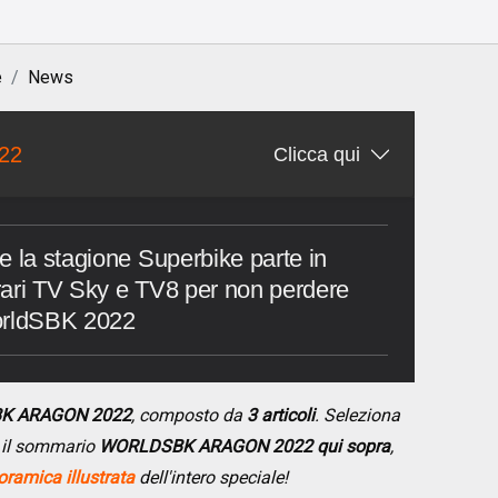
e
News
22
Clicca qui
e la stagione Superbike parte in
rari TV Sky e TV8 per non perdere
WorldSBK 2022
BK ARAGON 2022
, composto da
3 articoli
. Seleziona
do il sommario
WORLDSBK ARAGON 2022 qui sopra
,
ramica illustrata
dell'intero speciale!