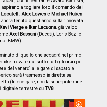
Ducati, con il rientrante Alvaro Bautista,
he aspirano a togliere loro il comando dei
 Locatelli, Alex Lowes e Michael Ruben
o andrà tenuto quest'anno sulla rinnovata
Xavi Vierge e Iker Lecuona
, già veloci
 come
Axel Bassani
(Ducati), Loris Baz e
ambi BMW).
minuto di quello che accadrà nel primo
ike trovate qui sotto tutti gli orari per
bere del venerdì alle gare di sabato e
berico sarà trasmesso
in diretta su
iretta (le due gare, non la superpole race
ul digitale terrestre su
TV8
.