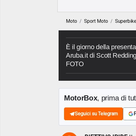
Moto
Sport Moto
Superbik
È il giorno della present
Aruba.it di Scott Reddi
FOTO
MotorBox
, prima di tutt
Seguici su Telegram
F