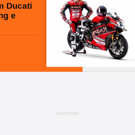
m Ducati
ng e