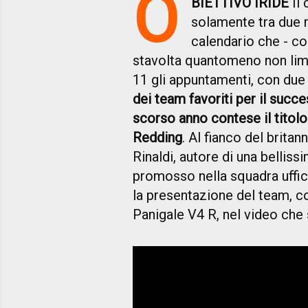
O
BIETTIVO IRIDE
Il
solamente tra due m
calendario che - c
stavolta quantomeno non limi
11 gli appuntamenti, con due 
dei team favoriti per il succe
scorso anno contese il titolo
Redding
. Al fianco del brita
Rinaldi, autore di una bellis
promosso nella squadra uffici
la presentazione del team, c
Panigale V4 R, nel video che