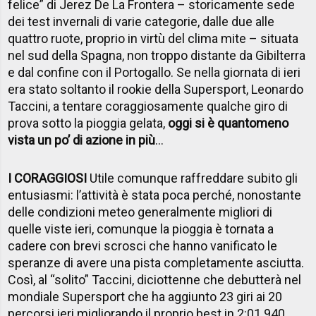
felice” di Jerez De La Frontera – storicamente sede
dei test invernali di varie categorie, dalle due alle
quattro ruote, proprio in virtù del clima mite – situata
nel sud della Spagna, non troppo distante da Gibilterra
e dal confine con il Portogallo. Se nella giornata di ieri
era stato soltanto il rookie della Supersport, Leonardo
Taccini, a tentare coraggiosamente qualche giro di
prova sotto la pioggia gelata,
oggi si è quantomeno
vista un po’ di azione in più
…
I CORAGGIOSI
Utile comunque raffreddare subito gli
entusiasmi: l’attività è stata poca perché, nonostante
delle condizioni meteo generalmente migliori di
quelle viste ieri, comunque la pioggia è tornata a
cadere con brevi scrosci che hanno vanificato le
speranze di avere una pista completamente asciutta.
Così, al “solito” Taccini, diciottenne che debutterà nel
mondiale Supersport che ha aggiunto 23 giri ai 20
percorsi ieri migliorando il proprio best in 2:01.940,