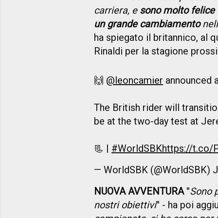
carriera, e
sono molto felice 
un grande cambiamento
nell
ha spiegato il britannico, al 
Rinaldi per la stagione pross
🙌
@leoncamier
announced 
The British rider will transi
be at the two-day test at Je
📃 |
#WorldSBK
https://t.co
— WorldSBK (@WorldSBK)
J
NUOVA AVVENTURA
''
Sono p
nostri obiettivi
'' - ha poi aggi