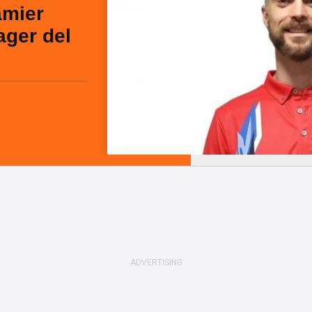
amier
ger del