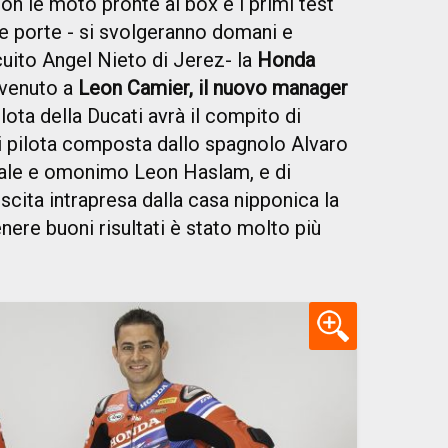
on le moto pronte ai box e i primi test
lle porte - si svolgeranno domani e
uito Angel Nieto di Jerez- la
Honda
envenuto a
Leon Camier, il nuovo manager
pilota della Ducati avrà il compito di
di pilota composta dallo spagnolo Alvaro
nale e omonimo Leon Haslam, e di
scita intrapresa dalla casa nipponica la
ere buoni risultati è stato molto più