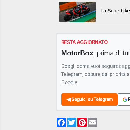
La Superbike è
RESTA AGGIORNATO
MotorBox
, prima di tutt
Scegli come vuoi seguirci: ag
Telegram, oppure dai priorità a
Google.
Seguici su Telegram
F
Facebook
Twitter
Pinterest
Email