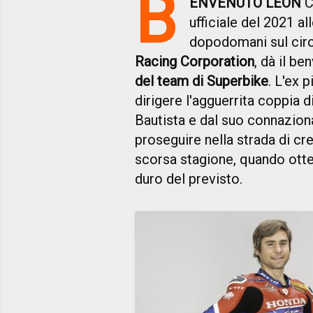
B
ENVENUTO LEON
C
ufficiale del 2021 a
dopodomani sul circ
Racing Corporation
, dà il b
del team di Superbike
. L'ex 
dirigere l'agguerrita coppia 
Bautista e dal suo connazio
proseguire nella strada di cre
scorsa stagione, quando otten
duro del previsto.