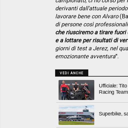
campionato, ci ho corso per 
derivanti dall'attuale period
lavorare bene con Alvaro
(Ba
di persone così professiona
che riusciremo a tirare fuori
e a lottare per risultati di ver
giorni di test a Jerez, nel qu
emozionante avventura
''.
VEDI ANCHE
Ufficiale: Ti
Racing Team
Superbike, sa