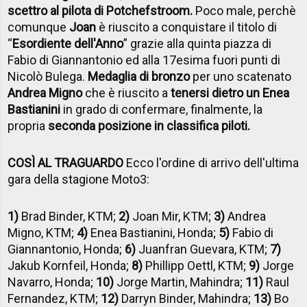
scettro al pilota di Potchefstroom.
Poco male, perchè
comunque
Joan
è riuscito a conquistare il titolo di
“
Esordiente dell'Anno
” grazie alla quinta piazza di
Fabio di Giannantonio ed alla 17esima fuori punti di
Nicolò Bulega.
Medaglia di bronzo
per uno scatenato
Andrea Migno
che è riuscito a
tenersi dietro un Enea
Bastianini
in grado di confermare, finalmente, la
propria
seconda posizione in classifica piloti.
COSÌ AL TRAGUARDO
Ecco l'ordine di arrivo dell'ultima
gara della stagione Moto3:
1)
Brad Binder, KTM;
2)
Joan Mir, KTM;
3)
Andrea
Migno, KTM;
4)
Enea Bastianini, Honda;
5)
Fabio di
Giannantonio, Honda;
6)
Juanfran Guevara, KTM;
7)
Jakub Kornfeil, Honda;
8)
Phillipp Oettl, KTM;
9)
Jorge
Navarro, Honda;
10)
Jorge Martin, Mahindra;
11)
Raul
Fernandez, KTM;
12)
Darryn Binder, Mahindra;
13)
Bo