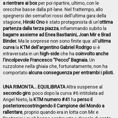
a rientrare ai box
per poi ripartire, ultimo, con le
orecchie basse dalla pit-lane. Nel frattempo, allo
spegnersi dei semafori rossi dell'ultima gara della
stagione,
Hiroki Ono
è stato protagonista di un'
ottima
partenza dalla terza piazza
, infiammando subito la
bagarre assieme ad Enea Bastianini, Joan Mir e Brad
Binder.
Ma le sorprese non sono finite qua: all'
ultima
curva
la
KTM dell'argentino Gabriel Rodrigo
si è
intraversata in un
high-side
che ha
coinvolto anche
l'incolpevole Francesco “Pecco” Bagnaia.
Un
ruzzolone nella ghiaia che, fortunatamente, non ha
comportato
alcuna conseguenza per entrambi i piloti.
UNA RIMONTA... EQUILIBRATA
Altra suspense al
secondo giro
: poco dopo la curva #6 intitolata ad
Angel Nieto, la
KTM numero #41
ha
perso il
posteriore
costringendo il Campione del Mondo a
rallentare
, proprio quando era in lotta con Mir e