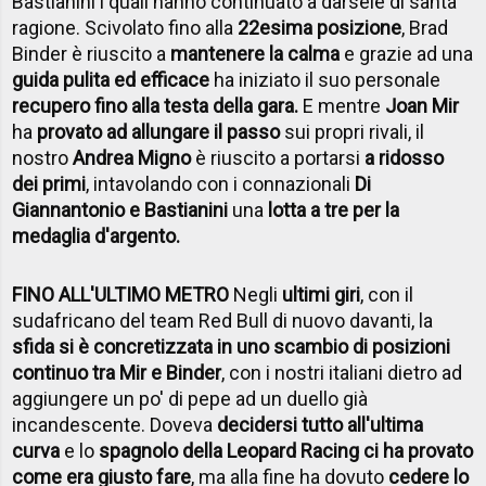
Bastianini i quali hanno continuato a darsele di santa
ragione. Scivolato fino alla
22esima posizione
, Brad
Binder è riuscito a
mantenere la calma
e grazie ad una
guida pulita ed efficace
ha iniziato il suo personale
recupero fino alla testa della gara.
E mentre
Joan Mir
ha
provato ad allungare il passo
sui propri rivali, il
nostro
Andrea Migno
è riuscito a portarsi
a ridosso
dei primi
, intavolando con i connazionali
Di
Giannantonio e Bastianini
una
lotta a tre per la
medaglia d'argento.
FINO ALL'ULTIMO METRO
Negli
ultimi giri
, con il
sudafricano del team Red Bull di nuovo davanti, la
sfida si è concretizzata in uno scambio di posizioni
continuo tra Mir e Binder
, con i nostri italiani dietro ad
aggiungere un po' di pepe ad un duello già
incandescente. Doveva
decidersi tutto all'ultima
curva
e lo
spagnolo della Leopard Racing ci ha provato
come era giusto fare
, ma alla fine ha dovuto
cedere lo