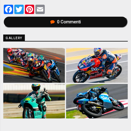
Facebook
Twitter
Pinterest
Email
0
Commenti
GALLERY