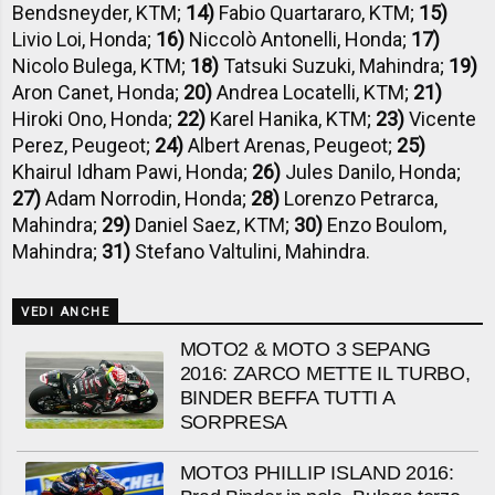
Bendsneyder, KTM;
14)
Fabio Quartararo, KTM;
15)
Livio Loi, Honda;
16)
Niccolò Antonelli, Honda;
17)
Nicolo Bulega, KTM;
18)
Tatsuki Suzuki, Mahindra;
19)
Aron Canet, Honda;
20)
Andrea Locatelli, KTM;
21)
Hiroki Ono, Honda;
22)
Karel Hanika, KTM;
23)
Vicente
Perez, Peugeot;
24)
Albert Arenas, Peugeot;
25)
Khairul Idham Pawi, Honda;
26)
Jules Danilo, Honda;
27)
Adam Norrodin, Honda;
28)
Lorenzo Petrarca,
Mahindra;
29)
Daniel Saez, KTM;
30)
Enzo Boulom,
Mahindra;
31)
Stefano Valtulini, Mahindra.
VEDI ANCHE
MOTO2 & MOTO 3 SEPANG
2016: ZARCO METTE IL TURBO,
BINDER BEFFA TUTTI A
SORPRESA
MOTO3 PHILLIP ISLAND 2016: