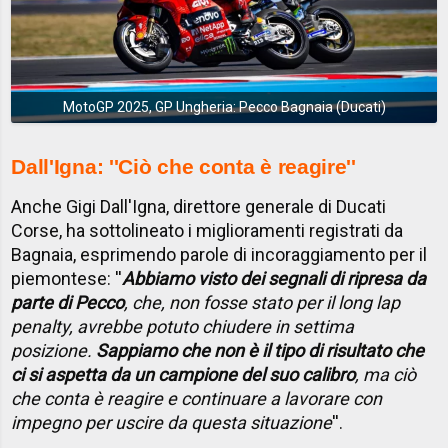
MotoGP 2025, GP Ungheria: Pecco Bagnaia (Ducati)
Dall'Igna: ''Ciò che conta è reagire''
Anche Gigi Dall'Igna, direttore generale di Ducati
Corse, ha sottolineato i miglioramenti registrati da
Bagnaia, esprimendo parole di incoraggiamento per il
piemontese: ''
Abbiamo visto dei segnali di ripresa da
parte di Pecco
, che, non fosse stato per il long lap
penalty, avrebbe potuto chiudere in settima
posizione.
Sappiamo che non è il tipo di risultato che
ci si aspetta da un campione del suo calibro
, ma ciò
che conta è reagire e continuare a lavorare con
impegno per uscire da questa situazione
''.