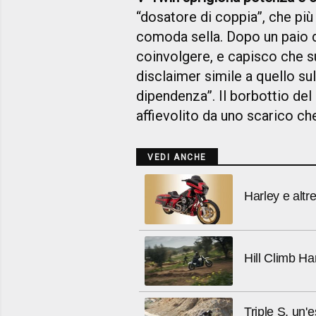
“dosatore di coppia”, che più
comoda sella. Dopo un paio d
coinvolgere, e capisco che s
disclaimer simile a quello sul
dipendenza”. Il borbottio de
affievolito da uno scarico ch
VEDI ANCHE
Harley e altr
Hill Climb Ha
Triple S, un'