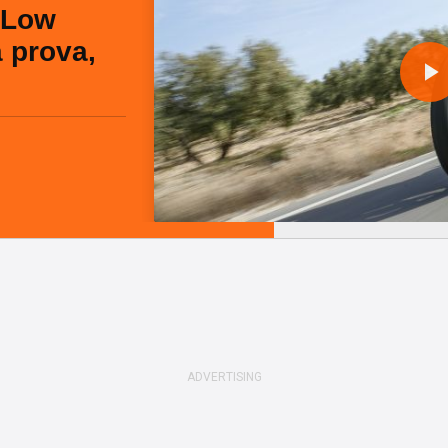
 Low
a prova,
l
a
y
i
d
e