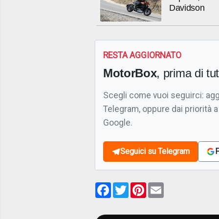
Davidson
RESTA AGGIORNATO
MotorBox
, prima di tutt
Scegli come vuoi seguirci: ag
Telegram, oppure dai priorità a
Google.
Seguici su Telegram
F
Facebook
Twitter
Pinterest
Email