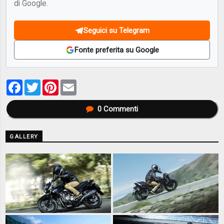
di Google.
Seguici su Telegram
Fonte preferita su Google
Facebook
Twitter
Pinterest
Email
0
Commenti
GALLERY