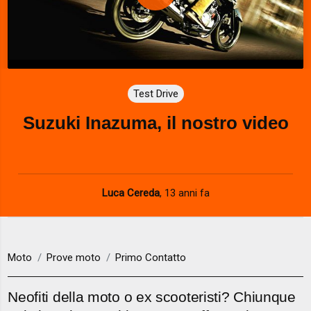
P
l
a
Test Drive
y
Suzuki Inazuma, il nostro video
V
i
d
Luca Cereda
,
13 anni fa
e
o
Moto
Prove moto
Primo Contatto
Neofiti della moto o ex scooteristi? Chiunque