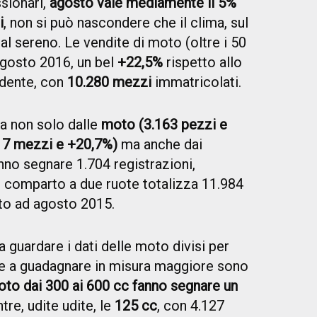
sionari,
agosto vale mediamente il 5%
i
, non si può nascondere che il clima, sul
l sereno. Le vendite di moto (oltre i 50
agosto 2016, un bel
+22,5%
rispetto allo
edente, con
10.280 mezzi
immatricolati.
va non solo dalle
moto (3.163 pezzi e
17 mezzi e +20,7%)
ma anche dai
nno segnare 1.704 registrazioni,
il comparto a due ruote totalizza 11.984
tto ad agosto 2015.
guardare i dati delle moto divisi per
che a guadagnare in misura maggiore sono
oto dai 300 ai 600 cc fanno segnare un
re, udite udite, le
125 cc
, con 4.127