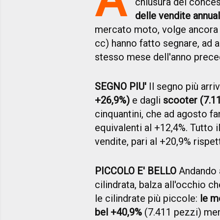
chiusura dei conces
delle vendite annual
mercato moto, volge ancora a
cc) hanno fatto segnare, ad 
stesso mese dell'anno prec
SEGNO PIU'
Il segno più arri
+26,9%)
e dagli
scooter (7.1
cinquantini, che ad agosto fa
equivalenti al +12,4%. Tutto 
vendite, pari al +20,9% rispe
PICCOLO E' BELLO
Andando a 
cilindrata, balza all'occhio 
le cilindrate più piccole:
le m
bel +40,9%
(7.411 pezzi) ment