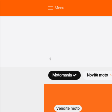
Motomania
Novità moto
Vendite moto