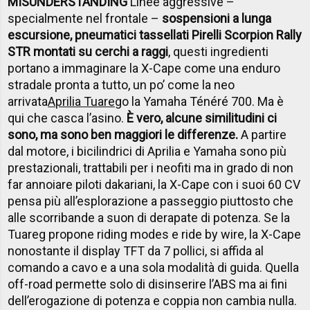
MISUNDERSTANDING
Linee aggressive –
specialmente nel frontale –
sospensioni a lunga
escursione, pneumatici tassellati Pirelli Scorpion Rally
STR montati su cerchi a raggi
, questi ingredienti
portano a immaginare la X-Cape come una enduro
stradale pronta a tutto, un po’ come la neo
arrivata
Aprilia Tuareg
o la Yamaha Ténéré 700. Ma è
qui che casca l’asino.
È vero, alcune similitudini ci
sono, ma sono ben maggiori le differenze.
A partire
dal motore, i bicilindrici di Aprilia e Yamaha sono più
prestazionali, trattabili per i neofiti ma in grado di non
far annoiare piloti dakariani, la X-Cape con i suoi 60 CV
pensa più all’esplorazione a passeggio piuttosto che
alle scorribande a suon di derapate di potenza. Se la
Tuareg propone riding modes e ride by wire, la X-Cape
nonostante il display TFT da 7 pollici, si affida al
comando a cavo e a una sola modalità di guida. Quella
off-road permette solo di disinserire l’ABS ma ai fini
dell’erogazione di potenza e coppia non cambia nulla.