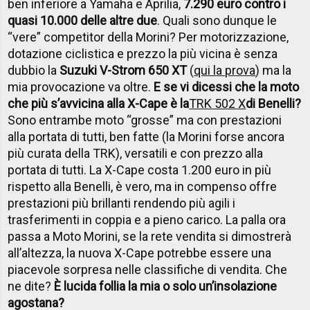
ben inferiore a Yamaha e Aprilia,
7.290 euro contro i
quasi 10.000 delle altre due
. Quali sono dunque le
“vere” competitor della Morini? Per motorizzazione,
dotazione ciclistica e prezzo la più vicina è senza
dubbio la
Suzuki V-Strom 650 XT
(
qui la prova
) ma la
mia provocazione va oltre.
E se vi dicessi che la moto
che più s’avvicina alla X-Cape è la
TRK 502 X
di Benelli?
Sono entrambe moto “grosse” ma con prestazioni
alla portata di tutti, ben fatte (la Morini forse ancora
più curata della TRK), versatili e con prezzo alla
portata di tutti. La X-Cape costa 1.200 euro in più
rispetto alla Benelli, è vero, ma in compenso offre
prestazioni più brillanti rendendo più agili i
trasferimenti in coppia e a pieno carico. La palla ora
passa a Moto Morini, se la rete vendita si dimostrerà
all’altezza, la nuova X-Cape potrebbe essere una
piacevole sorpresa nelle classifiche di vendita. Che
ne dite?
È lucida follia la mia o solo un’insolazione
agostana?