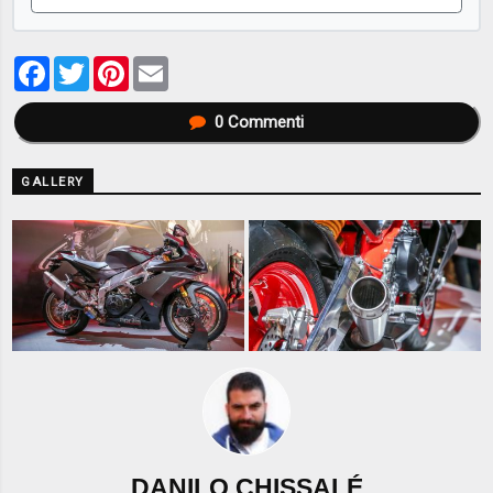
Facebook
Twitter
Pinterest
Email
0
Commenti
GALLERY
DANILO CHISSALÉ