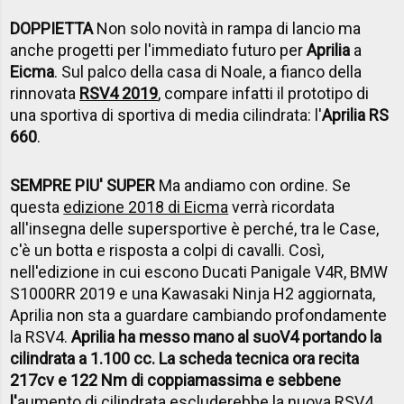
DOPPIETTA
Non solo novità in rampa di lancio ma
anche progetti per l'immediato futuro per
Aprilia
a
Eicma
. Sul palco della casa di Noale, a fianco della
rinnovata
RSV4 2019
, compare infatti il prototipo di
una sportiva di sportiva di media cilindrata: l'
Aprilia RS
660
.
SEMPRE PIU' SUPER
Ma andiamo con ordine. Se
questa
edizione 2018 di Eicma
verrà ricordata
all'insegna delle supersportive è perché, tra le Case,
c'è un botta e risposta a colpi di cavalli. Così,
nell'edizione in cui escono Ducati Panigale V4R, BMW
S1000RR 2019 e una Kawasaki Ninja H2 aggiornata,
Aprilia non sta a guardare cambiando profondamente
la RSV4.
Aprilia ha messo mano al suo
V4 portando la
cilindrata a 1.100 cc. La scheda tecnica ora recita
217cv e 122 Nm di coppia
massima e sebbene
l'
aumento di cilindrata escluderebbe la nuova RSV4