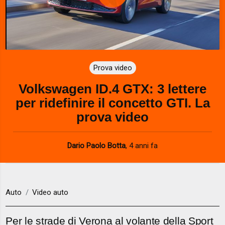
P
l
a
Prova video
y
Volkswagen ID.4 GTX: 3 lettere
V
per ridefinire il concetto GTI. La
i
prova video
d
Dario Paolo Botta
,
4 anni fa
e
o
Auto
Video auto
Per le strade di Verona al volante della Sport