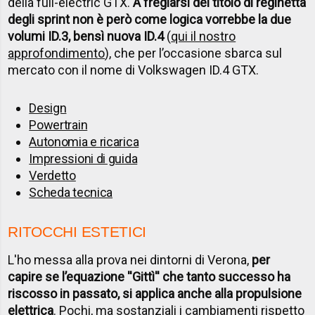
della full-electric GTX.
A fregiarsi del titolo di reginetta
degli sprint non è però come logica vorrebbe la due
volumi ID.3, bensì nuova ID.4
(
qui il nostro
approfondimento
), che per l’occasione sbarca sul
mercato con il nome di Volkswagen ID.4 GTX.
Design
Powertrain
Autonomia e ricarica
Impressioni di guida
Verdetto
Scheda tecnica
RITOCCHI ESTETICI
L'ho messa alla prova nei dintorni di Verona,
per
capire se l’equazione ''Gittì'' che tanto successo ha
riscosso in passato, si applica anche alla propulsione
elettrica
. Pochi, ma sostanziali i cambiamenti rispetto