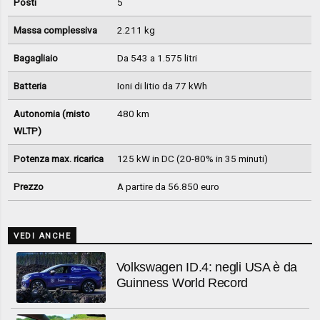
Posti
5
Massa complessiva
2.211 kg
Bagagliaio
Da 543 a 1.575 litri
Batteria
Ioni di litio da 77 kWh
Autonomia (misto
480 km
WLTP)
Potenza max. ricarica
125 kW in DC (20-80% in 35 minuti)
Prezzo
A partire da 56.850 euro
VEDI ANCHE
Volkswagen ID.4: negli USA è da
Guinness World Record