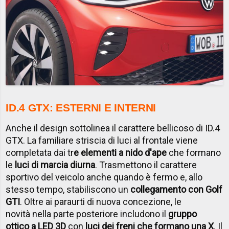
ID.4 GTX: ESTERNI E INTERNI
Anche il design sottolinea il carattere bellicoso di ID.4
GTX. La familiare striscia di luci al frontale viene
completata dai tr
e elementi a nido d'ape
che formano
le
luci di marcia diurna
. Trasmettono il carattere
sportivo del veicolo anche quando è fermo e, allo
stesso tempo, stabiliscono un
collegamento con Golf
GTI
. Oltre ai paraurti di nuova concezione, le
novità nella parte posteriore includono il
gruppo
ottico a LED 3D
con
luci dei freni che formano una X
. Il