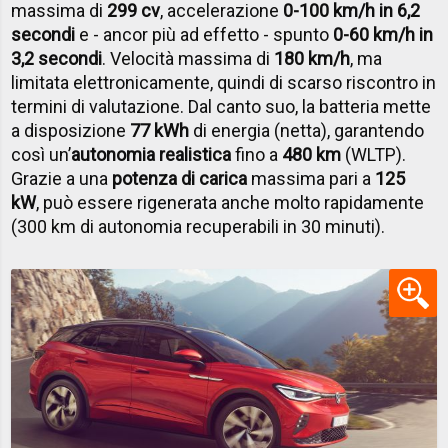
massima di
299 cv
, accelerazione
0-100 km/h in 6,2
secondi
e - ancor più ad effetto - spunto
0-60 km/h in
3,2 secondi
. Velocità massima di
180 km/h
, ma
limitata elettronicamente, quindi di scarso riscontro in
termini di valutazione. Dal canto suo, la batteria mette
a disposizione
77 kWh
di energia (netta), garantendo
così un’
autonomia realistica
fino a
480 km
(WLTP).
Grazie a una
potenza di carica
massima pari a
125
kW
, può essere rigenerata anche molto rapidamente
(300 km di autonomia recuperabili in 30 minuti).