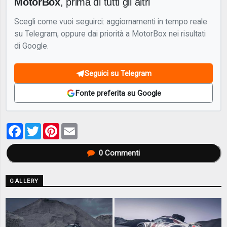
MotorBox
, prima di tutti gli altri
Scegli come vuoi seguirci: aggiornamenti in tempo reale
su Telegram, oppure dai priorità a MotorBox nei risultati
di Google.
Seguici su Telegram
Fonte preferita su Google
Facebook
Twitter
Pinterest
Email
0
Commenti
GALLERY