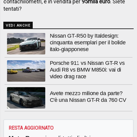
contachilometri, è in vendita per
95mila euro
. Siete
tentati?
VEDI ANCHE
Nissan GT-R50 by Italdesign:
cinquanta esemplari per il bolide
italo-giapponese
Porsche 911 vs Nissan GT-R vs
Audi R8 vs BMW M850i: vai di
video drag race
Avete mezzo milione da parte?
C'è una Nissan GT-R da 760 CV
RESTA AGGIORNATO