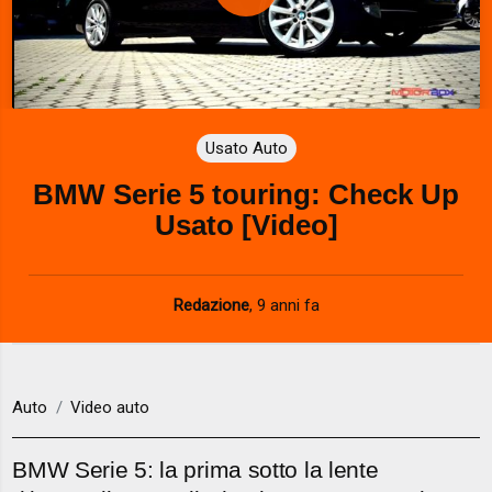
P
l
a
Usato Auto
y
BMW Serie 5 touring: Check Up
V
Usato [Video]
i
d
Redazione
,
9 anni fa
e
o
Auto
Video auto
BMW Serie 5: la prima sotto la lente