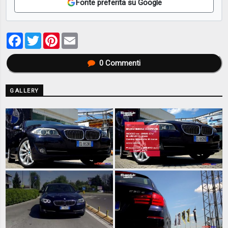
Fonte preferita su Google
Facebook
Twitter
Pinterest
Email
0
Commenti
GALLERY