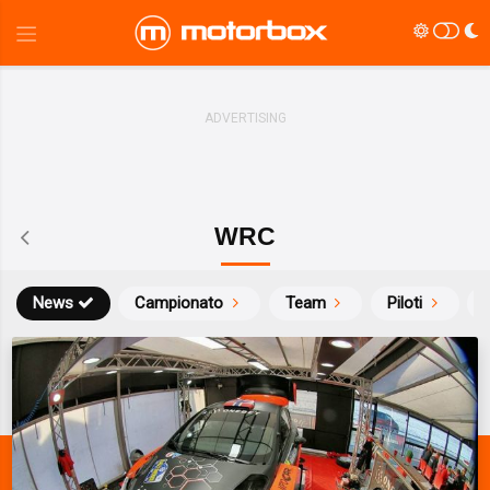
WRC
News
Campionato
Team
Piloti