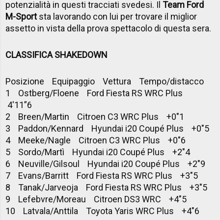
potenzialità in questi tracciati svedesi. Il
Team Ford
M-Sport
sta lavorando con lui per trovare il miglior
assetto in vista della prova spettacolo di questa sera.
CLASSIFICA SHAKEDOWN
Posizione Equipaggio Vettura Tempo/distacco
1 Ostberg/Floene Ford Fiesta RS WRC Plus
4'11”6
2 Breen/Martin Citroen C3 WRC Plus +0"1
3 Paddon/Kennard Hyundai i20 Coupé Plus +0"5
4 Meeke/Nagle Citroen C3 WRC Plus +0"6
5 Sordo/Martì Hyundai i20 Coupé Plus +2"4
6 Neuville/Gilsoul Hyundai i20 Coupé Plus +2"9
7 Evans/Barritt Ford Fiesta RS WRC Plus +3"5
8 Tanak/Jarveoja Ford Fiesta RS WRC Plus +3"5
9 Lefebvre/Moreau Citroen DS3 WRC +4"5
10 Latvala/Anttila Toyota Yaris WRC Plus +4"6