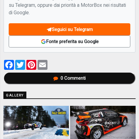
su Telegram, oppure dai priorità a MotorBox nei risultati
di Google.
Seguici su Telegram
Fonte preferita su Google
Facebook
Twitter
Pinterest
Email
0
Commenti
GALLERY