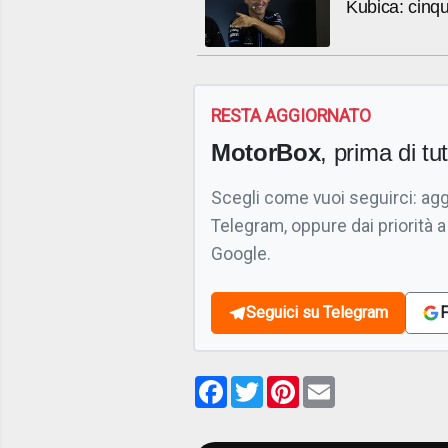
Kubica: cinqu
RESTA AGGIORNATO
MotorBox
, prima di tutt
Scegli come vuoi seguirci: ag
Telegram, oppure dai priorità a
Google.
Seguici su Telegram
F
Facebook
Twitter
Pinterest
Email