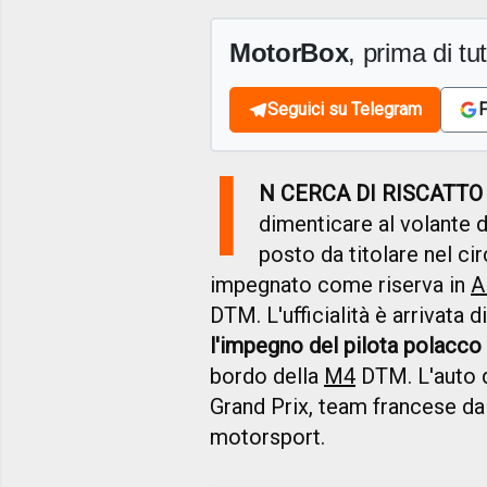
MotorBox
, prima di tutt
Seguici su Telegram
F
I
N CERCA DI RISCATTO
dimenticare al volante d
posto da titolare nel ci
impegnato come riserva in
A
DTM. L'ufficialità è arrivat
l'impegno del pilota polacc
bordo della
M4
DTM. L'auto d
Grand Prix, team francese dal
motorsport.