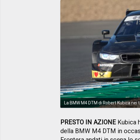
La BMW M4 DTM di Robert Kubica nei te
PRESTO IN AZIONE
Kubica h
della BMW M4 DTM in occasion
Frontera andati in scena lo s