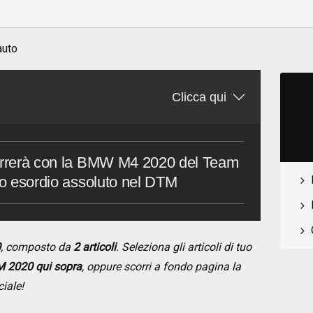
auto
Clicca qui
correrà con la BMW M4 2020 del Team
suo esordio assoluto nel DTM
0
, composto da
2 articoli
. Seleziona gli articoli di tuo
 2020 qui sopra
, oppure scorri a fondo pagina la
ciale!