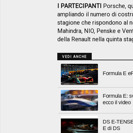
I PARTECIPANTI
Porsche, qui
ampliando il numero di costru
stagione che rispondono al n
Mahindra, NIO, Penske e Ventu
della Renault nella quinta st
VEDI ANCHE
Formula E ePr
Formula E: sv
ecco il video
DS E-TENSE 
E di DS