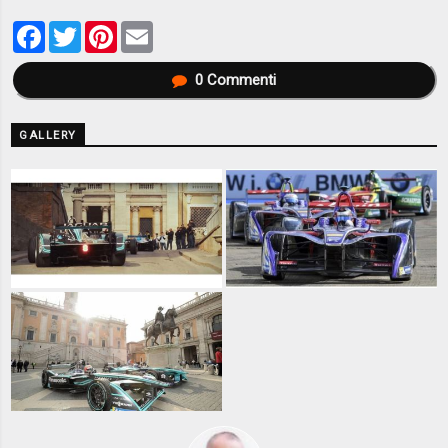
Facebook
Twitter
Pinterest
Email
0
Commenti
GALLERY