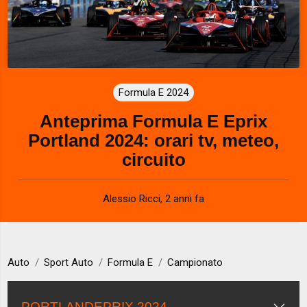
Formula E 2024
Anteprima Formula E Eprix
Portland 2024: orari tv, meteo,
circuito
Alessio Ricci
,
2 anni fa
Auto
Sport Auto
Formula E
Campionato
PORTLANDEPRIX 2024