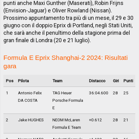
punti anche Maxi Gunther (Maserati), Robin Frijns
(Envision-Jaguar) e Oliver Rowland (Nissan).
Prossimo appuntamento tra più di un mese, il 29 e 30
giugno con il doppio Eprix di Portland, negli Stati Uniti,
che sarà anche il penultimo della stagione prima del
gran finale di Londra (20 e 21 luglio).
Formula E Eprix Shanghai-2 2024: Risultati
gara
Pos
Pilota
Team
Distacco
Giri
Punti
1
Antonio Felix
TAG Heuer
36:04.600
28
25
DA COSTA
Porsche Formula
E
2
Jake HUGHES
NEOM McLaren
+0.612
28
21
Formula E Team