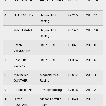
3
Norman NATO
Andretti Formula
+1.122
28
16
E
4
Nick CASSIDY
Jaguar TCS
+2.215
28
12
Racing
5
Mitch EVANS
Jaguar TCS
+3.167
28
10
Racing
6
Stoffel
DS PENSKE
+3.861
28
8
VANDOORNE
7
Jean-Eric
DS PENSKE
+4.374
28
6
VERGNE
8
Maximilian
Maserati MSG
+5.077
28
4
GÜNTHER
Racing
9
Robin FRIJNS
Envision Racing
+7.846
28
2
10
Oliver
Nissan Formula E
+8.840
28
1
ROWLAND
Team