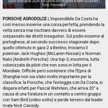
Eprix Shanghai 2024: Da Costa con Hughes e Nato sul podio |
Foto: Formula E
PORSCHE AGRODOLCE
L’imprendibile Da Costa ha
così messo insieme una corsa perfetta, prendendo la
vetta senza mai rischiare davvero di essere
sorpassato dai diretti inseguitori. Sul podio insieme al
portoghese, al secondo successo stagionale dopo
quello ottenuto in gara-2 a Berlino, troviamo il
poleman Jack Hughes (McLaren-Nissan) e Norman
Nato (Andretti-Porsche). Una top-3, insomma, tutta
colonizzata da piloti che non sono in lotta per il
Mondiale. Difficile però sostenere che l’Eprix di
Shanghai non sia stato molto importante per la
classifica: la Porsche, che festeggia con Da Costa, si
dispera infatti per Pascal Wehrlein, che arriva 20° a
causa di una foratura in un contatto a centro gruppo
con Sam Bird (video sotto) e perde terreno dal leader
rivale Nick Cassidy.