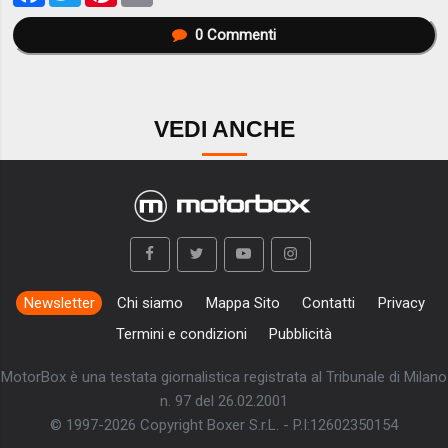
0
Commenti
VEDI ANCHE
Newsletter
Chi siamo
Mappa Sito
Contatti
Privacy
Termini e condizioni
Pubblicità
MotorBox è una testata giornalistica registrata al Tribunale di Milano
n. 97 del 26.02.2001
© 1997-2026 Copyright Boxer S.r.L. - P.I:12602350154