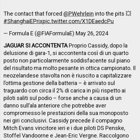
The contact that forced
@PWehrlein
into the pits 💥
#ShanghaiEPrix
pic.twitter.com/X1DEaedcPu
— Formula E (@FIAFormulaE)
May 26, 2024
JAGUAR SI ACCONTENTA
Proprio Cassidy, dopo la
delusione di gara-1, si accontenta così di un quarto
posto non particolarmente soddisfacente sul piano
del risultato ma molto pesante in ottica campionato. Il
neozelandese stavolta non è riuscito a capitalizzare
l’ottima gestione della batteria – è arrivato sul
traguardo con circa il 2% di carica in più rispetto ai
piloti saliti sul podio – forse anche a causa di un
danno sull’ala anteriore che potrebbe aver
compromesso le prestazioni della sua monoposto
nei giri conclusivi. Cassidy precede il compagno
Mitch Evans vincitore ieri e i due piloti DS Penske,
Stoffel Vandoorne e Jean-Eric Vergne. Raccolgono