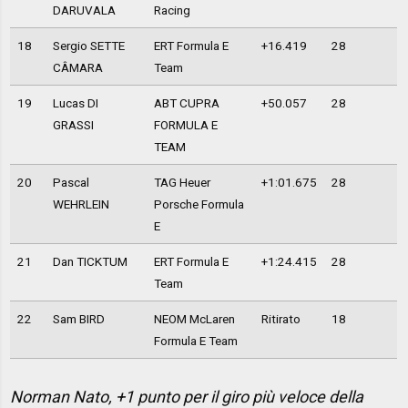
DARUVALA
Racing
18
Sergio SETTE
ERT Formula E
+16.419
28
CÂMARA
Team
19
Lucas DI
ABT CUPRA
+50.057
28
GRASSI
FORMULA E
TEAM
20
Pascal
TAG Heuer
+1:01.675
28
WEHRLEIN
Porsche Formula
E
21
Dan TICKTUM
ERT Formula E
+1:24.415
28
Team
22
Sam BIRD
NEOM McLaren
Ritirato
18
Formula E Team
Norman Nato, +1 punto per il giro più veloce della