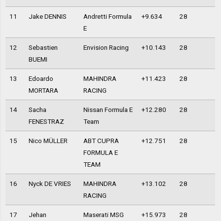
11
Jake DENNIS
Andretti Formula
+9.634
28
E
12
Sebastien
Envision Racing
+10.143
28
BUEMI
13
Edoardo
MAHINDRA
+11.423
28
MORTARA
RACING
14
Sacha
Nissan Formula E
+12.280
28
FENESTRAZ
Team
15
Nico MÜLLER
ABT CUPRA
+12.751
28
FORMULA E
TEAM
16
Nyck DE VRIES
MAHINDRA
+13.102
28
RACING
17
Jehan
Maserati MSG
+15.973
28