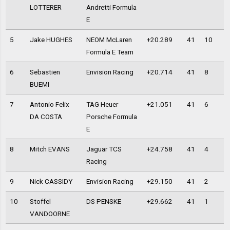
LOTTERER
Andretti Formula
E
5
Jake HUGHES
NEOM McLaren
+20.289
41
10
Formula E Team
6
Sebastien
Envision Racing
+20.714
41
8
BUEMI
7
Antonio Felix
TAG Heuer
+21.051
41
6
DA COSTA
Porsche Formula
E
8
Mitch EVANS
Jaguar TCS
+24.758
41
4
Racing
9
Nick CASSIDY
Envision Racing
+29.150
41
2
10
Stoffel
DS PENSKE
+29.662
41
1
VANDOORNE