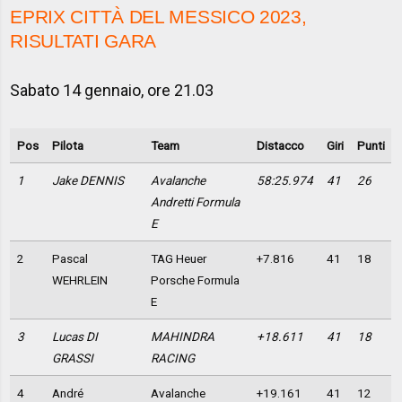
EPRIX CITTÀ DEL MESSICO 2023,
RISULTATI GARA
Sabato 14 gennaio, ore 21.03
Pos
Pilota
Team
Distacco
Giri
Punti
1
Jake DENNIS
Avalanche
58:25.974
41
26
Andretti Formula
E
2
Pascal
TAG Heuer
+7.816
41
18
WEHRLEIN
Porsche Formula
E
3
Lucas DI
MAHINDRA
+18.611
41
18
GRASSI
RACING
4
André
Avalanche
+19.161
41
12