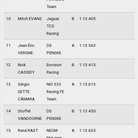
Team
10
Mitch EVANS
Jaguar
B
1:13.405
TCS
Racing
11
Jean-Éric
DS
A
1:13.563
VERGNE
PENSKE
12
Nick
Envision
B
1:13.415
CASSIDY
Racing
13
Sérgio
NIO 333
A
1:13.613
SETTE
Racing FE
CÂMARA
Team
14
Stoffel
DS
B
1:13.450
VANDOORNE
PENSKE
15
René RAST
NEOM
A
1:13.635
McLaren