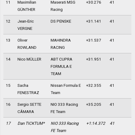
11
Maximilian
Maserati MSG
+30.276
41
GÜNTHER
Racing
12
Jean-Eric
DS PENSKE
+31.141
41
VERGNE
13
Oliver
MAHINDRA
+31.537
41
ROWLAND
RACING
14
Nico MÜLLER
ABT CUPRA
+31.951
41
FORMULA E
TEAM
15
Sacha
Nissan Formula E
+32.355
41
FENESTRAZ
Team
16
Sergio SETTE
NIO 333 Racing
+35.205
41
CÂMARA
FE Team
17
Dan TICKTUM*
NIO 333 Racing
+1:14.372
41
FE Team