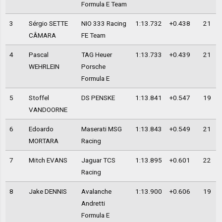
Formula E Team
3
Sérgio SETTE
NIO 333 Racing
1:13.732
+0.438
21
CÂMARA
FE Team
4
Pascal
TAG Heuer
1:13.733
+0.439
21
WEHRLEIN
Porsche
Formula E
5
Stoffel
DS PENSKE
1:13.841
+0.547
19
VANDOORNE
6
Edoardo
Maserati MSG
1:13.843
+0.549
21
MORTARA
Racing
7
Mitch EVANS
Jaguar TCS
1:13.895
+0.601
22
Racing
8
Jake DENNIS
Avalanche
1:13.900
+0.606
19
Andretti
Formula E