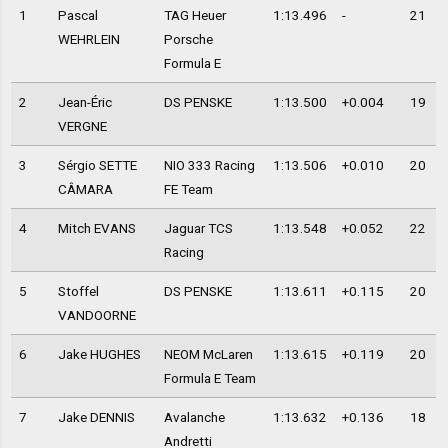
1
Pascal
TAG Heuer
1:13.496
-
21
WEHRLEIN
Porsche
Formula E
2
Jean-Éric
DS PENSKE
1:13.500
+0.004
19
VERGNE
3
Sérgio SETTE
NIO 333 Racing
1:13.506
+0.010
20
CÂMARA
FE Team
4
Mitch EVANS
Jaguar TCS
1:13.548
+0.052
22
Racing
5
Stoffel
DS PENSKE
1:13.611
+0.115
20
VANDOORNE
6
Jake HUGHES
NEOM McLaren
1:13.615
+0.119
20
Formula E Team
7
Jake DENNIS
Avalanche
1:13.632
+0.136
18
Andretti