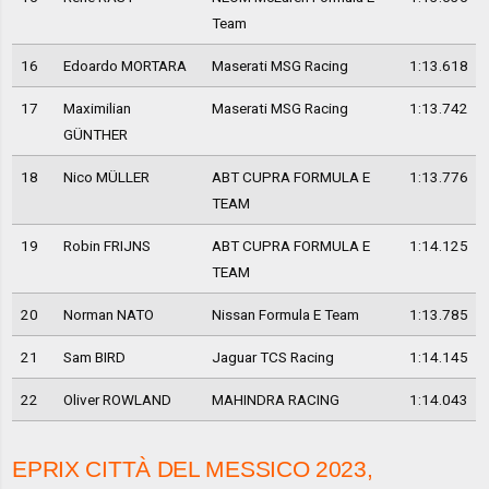
Team
16
Edoardo MORTARA
Maserati MSG Racing
1:13.618
17
Maximilian
Maserati MSG Racing
1:13.742
GÜNTHER
18
Nico MÜLLER
ABT CUPRA FORMULA E
1:13.776
TEAM
19
Robin FRIJNS
ABT CUPRA FORMULA E
1:14.125
TEAM
20
Norman NATO
Nissan Formula E Team
1:13.785
21
Sam BIRD
Jaguar TCS Racing
1:14.145
22
Oliver ROWLAND
MAHINDRA RACING
1:14.043
EPRIX CITTÀ DEL MESSICO 2023,