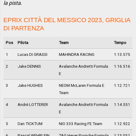
la pista.
EPRIX CITTÀ DEL MESSICO 2023, GRIGLIA
DI PARTENZA
Pos
Pilota
Team
Tempo
1
Lucas DI GRASSI
MAHINDRA RACING
1:13.575
2
Jake DENNIS
Avalanche Andretti Formula
1:16.516
E
3
Jake HUGHES
NEOM McLaren Formula E
1:12.721
Team
4
André LOTTERER
Avalanche Andretti Formula
1:14.551
E
5
Dan TICKTUM
NIO 333 Racing FE Team
1:12.922
6
Pascal WEHRLEIN
TAG Heuer Porsche Formula
1:13.031