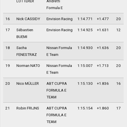
LOTTERER
Andretti
Formula E
16
Nick CASSIDY
Envision Racing
1:14.771
+1.477
20
17
Sébastien
Envision Racing
1:14.925
+1.631
12
BUEMI
18
Sacha
Nissan Formula
1:14.930
+1.636
20
FENESTRAZ
E Team
19
Norman NATO
Nissan Formula
1:15.007
+1.713
20
E Team
20
Nico MÜLLER
ABT CUPRA
1:15.130
+1.836
16
FORMULA E
TEAM
21
Robin FRIJNS
ABT CUPRA
1:15.154
+1.860
17
FORMULA E
TEAM