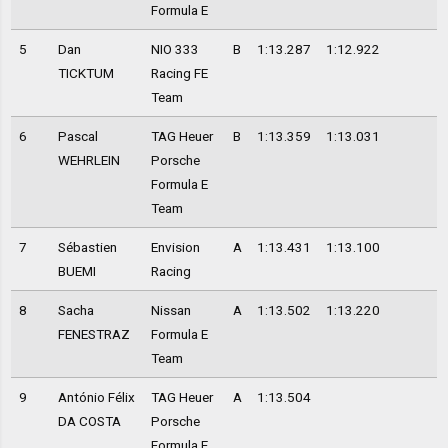
Formula E
5
Dan
NIO 333
B
1:13.287
1:12.922
TICKTUM
Racing FE
Team
6
Pascal
TAG Heuer
B
1:13.359
1:13.031
WEHRLEIN
Porsche
Formula E
Team
7
Sébastien
Envision
A
1:13.431
1:13.100
BUEMI
Racing
8
Sacha
Nissan
A
1:13.502
1:13.220
FENESTRAZ
Formula E
Team
9
António Félix
TAG Heuer
A
1:13.504
DA COSTA
Porsche
Formula E