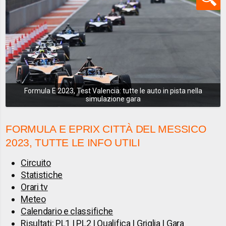
Formula E 2023, Test Valencia: tutte le auto in pista nella
simulazione gara
FORMULA E EPRIX CITTÀ DEL MESSICO
2023, TUTTE LE INFO UTILI
Circuito
Statistiche
Orari tv
Meteo
Calendario e classifiche
Risultati:
PL1
|
PL2
|
Qualifica
|
Griglia
|
Gara