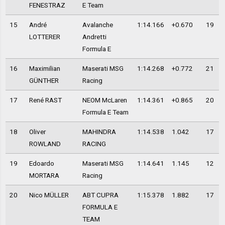
FENESTRAZ
E Team
15
André
Avalanche
1:14.166
+0.670
19
LOTTERER
Andretti
Formula E
16
Maximilian
Maserati MSG
1:14.268
+0.772
21
GÜNTHER
Racing
17
René RAST
NEOM McLaren
1:14.361
+0.865
20
Formula E Team
18
Oliver
MAHINDRA
1:14.538
1.042
17
ROWLAND
RACING
19
Edoardo
Maserati MSG
1:14.641
1.145
12
MORTARA
Racing
20
Nico MÜLLER
ABT CUPRA
1:15.378
1.882
17
FORMULA E
TEAM