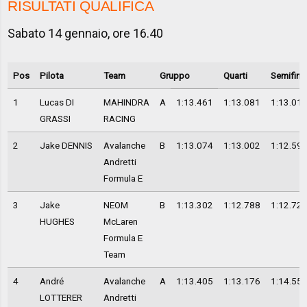
RISULTATI QUALIFICA
Sabato 14 gennaio, ore 16.40
Pos
Pilota
Team
Gruppo
Quarti
Semifinal
1
Lucas DI
MAHINDRA
A
1:13.461
1:13.081
1:13.01
GRASSI
RACING
2
Jake DENNIS
Avalanche
B
1:13.074
1:13.002
1:12.59
Andretti
Formula E
3
Jake
NEOM
B
1:13.302
1:12.788
1:12.72
HUGHES
McLaren
Formula E
Team
4
André
Avalanche
A
1:13.405
1:13.176
1:14.55
LOTTERER
Andretti