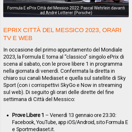
Formula E ePrix Città del Messico 2022: Pascal Wehrlein davanti
ad André Lotterer (Porsche)
EPRIX CITTÀ DEL MESSICO 2023, ORARI
TV E WEB
In occasione del primo appuntamento del Mondiale
2023, la Formula E torna al “classico” singolo ePrix di
scena al sabato, con le prove libere 1 in programma
nella giornata di venerdì. Confermata la diretta in
chiaro sui canali Mediaset e quella sul satellite di Sky
Sport (con i corrispettivi SkyGo e Now in streaming
sul web). Di seguito gli orari delle dirette del fine
settimana di Città del Messico:
Prove Libere 1
– Venerdì 13 gennaio ore 23.30:
Facebook, YouTube, app iOS/Android, sito Formula E
e Sportmediaset.it.