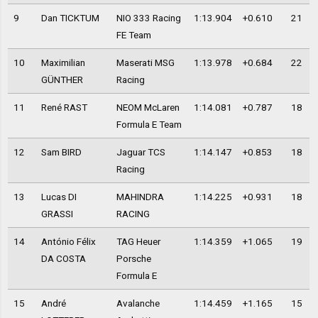
9
Dan TICKTUM
NIO 333 Racing
1:13.904
+0.610
21
FE Team
10
Maximilian
Maserati MSG
1:13.978
+0.684
22
GÜNTHER
Racing
11
René RAST
NEOM McLaren
1:14.081
+0.787
18
Formula E Team
12
Sam BIRD
Jaguar TCS
1:14.147
+0.853
18
Racing
13
Lucas DI
MAHINDRA
1:14.225
+0.931
18
GRASSI
RACING
14
António Félix
TAG Heuer
1:14.359
+1.065
19
DA COSTA
Porsche
Formula E
15
André
Avalanche
1:14.459
+1.165
15