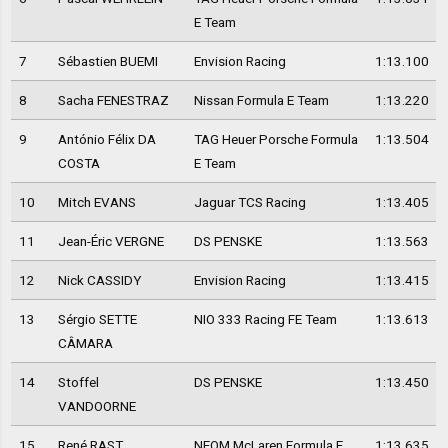
E Team
7
Sébastien BUEMI
Envision Racing
1:13.100
8
Sacha FENESTRAZ
Nissan Formula E Team
1:13.220
9
António Félix DA
TAG Heuer Porsche Formula
1:13.504
COSTA
E Team
10
Mitch EVANS
Jaguar TCS Racing
1:13.405
11
Jean-Éric VERGNE
DS PENSKE
1:13.563
12
Nick CASSIDY
Envision Racing
1:13.415
13
Sérgio SETTE
NIO 333 Racing FE Team
1:13.613
CÂMARA
14
Stoffel
DS PENSKE
1:13.450
VANDOORNE
15
René RAST
NEOM McLaren Formula E
1:13.635