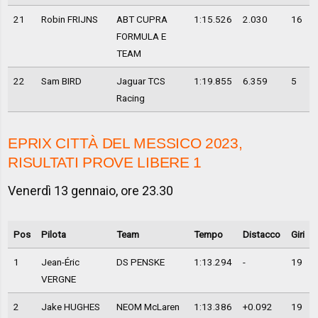
21
Robin FRIJNS
ABT CUPRA
1:15.526
2.030
16
FORMULA E
TEAM
22
Sam BIRD
Jaguar TCS
1:19.855
6.359
5
Racing
EPRIX CITTÀ DEL MESSICO 2023,
RISULTATI PROVE LIBERE 1
Venerdì 13 gennaio, ore 23.30
Pos
Pilota
Team
Tempo
Distacco
Giri
1
Jean-Éric
DS PENSKE
1:13.294
-
19
VERGNE
2
Jake HUGHES
NEOM McLaren
1:13.386
+0.092
19