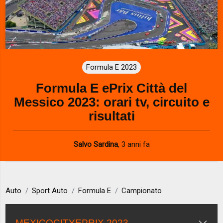
Formula E 2023
Formula E ePrix Città del
Messico 2023: orari tv, circuito e
risultati
Salvo Sardina
,
3 anni fa
Auto
Sport Auto
Formula E
Campionato
MEXICOCITYEPRIX 2023