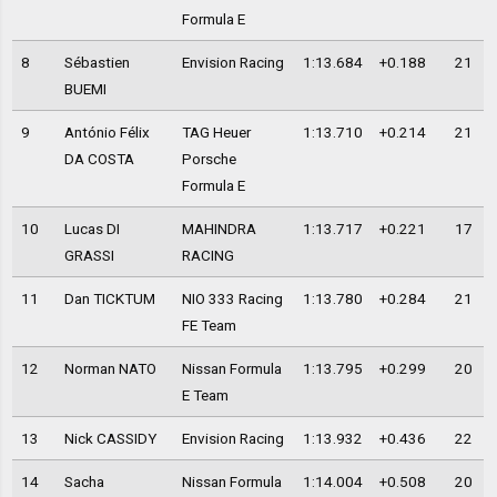
Formula E
8
Sébastien
Envision Racing
1:13.684
+0.188
21
BUEMI
9
António Félix
TAG Heuer
1:13.710
+0.214
21
DA COSTA
Porsche
Formula E
10
Lucas DI
MAHINDRA
1:13.717
+0.221
17
GRASSI
RACING
11
Dan TICKTUM
NIO 333 Racing
1:13.780
+0.284
21
FE Team
12
Norman NATO
Nissan Formula
1:13.795
+0.299
20
E Team
13
Nick CASSIDY
Envision Racing
1:13.932
+0.436
22
14
Sacha
Nissan Formula
1:14.004
+0.508
20