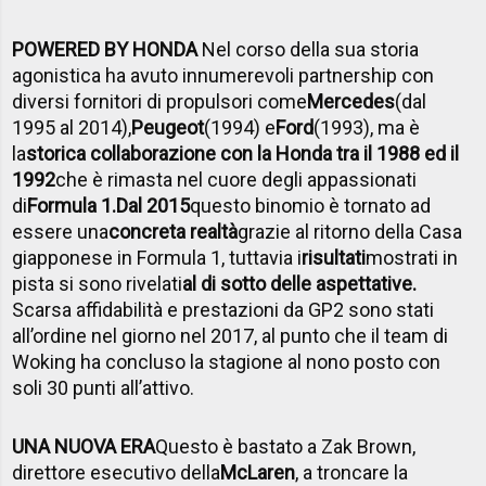
POWERED BY HONDA
Nel corso della sua storia
agonistica ha avuto innumerevoli partnership con
diversi fornitori di propulsori come
Mercedes
(dal
1995 al 2014),
Peugeot
(1994) e
Ford
(1993), ma è
la
storica collaborazione con la Honda tra il 1988 ed il
1992
che è rimasta nel cuore degli appassionati
di
Formula 1.
Dal 2015
questo binomio è tornato ad
essere una
concreta realtà
grazie al ritorno della Casa
giapponese in Formula 1, tuttavia i
risultati
mostrati in
pista si sono rivelati
al di sotto delle aspettative
.
Scarsa affidabilità e prestazioni da GP2 sono stati
all’ordine nel giorno nel 2017, al punto che il team di
Woking ha concluso la stagione al nono posto con
soli 30 punti all’attivo.
UNA NUOVA ERA
Questo è bastato a Zak Brown,
direttore esecutivo della
McLaren
, a troncare la