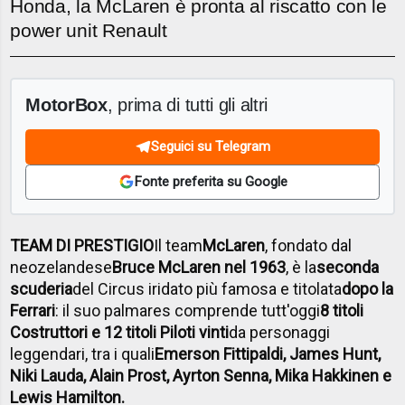
Honda, la McLaren è pronta al riscatto con le
power unit Renault
MotorBox
, prima di tutti gli altri
Seguici su Telegram
Fonte preferita su Google
TEAM DI PRESTIGIO
Il team
McLaren
, fondato dal
neozelandese
Bruce McLaren nel 1963
, è la
seconda
scuderia
del Circus iridato più famosa e titolata
dopo la
Ferrari
: il suo palmares comprende tutt'oggi
8 titoli
Costruttori e 12 titoli Piloti vinti
da personaggi
leggendari, tra i quali
Emerson Fittipaldi, James Hunt,
Niki Lauda, Alain Prost, Ayrton Senna, Mika Hakkinen e
Lewis Hamilton.