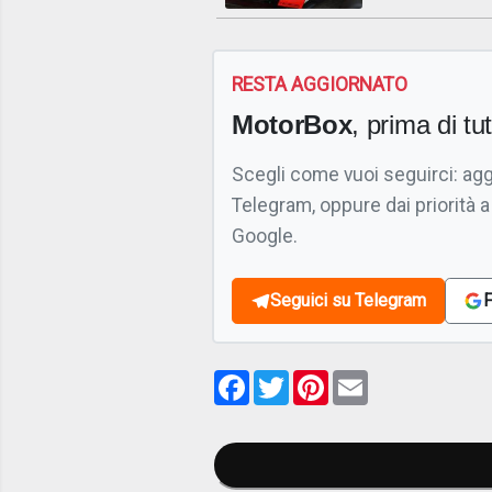
RESTA AGGIORNATO
MotorBox
, prima di tutt
Scegli come vuoi seguirci: ag
Telegram, oppure dai priorità a
Google.
Seguici su Telegram
F
Facebook
Twitter
Pinterest
Email