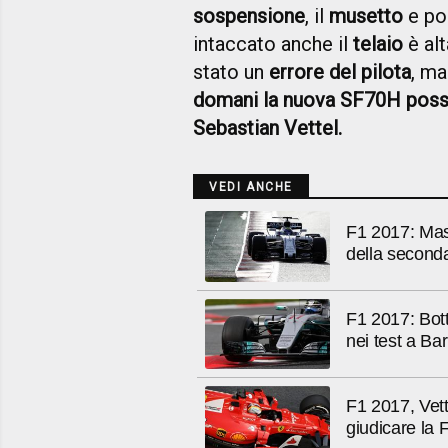
sospensione
, il
musetto
e poc
intaccato anche il
telaio
è alt
stato un
errore del pilota
, m
domani la nuova SF70H possa t
Sebastian Vettel.
VEDI ANCHE
F1 2017: Mass
della seconda
F1 2017: Bot
nei test a Ba
F1 2017, Vett
giudicare la F