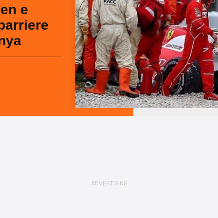
nen e
barriere
unya