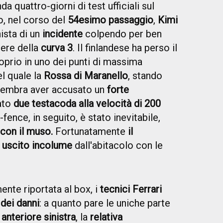
a quattro-giorni di test ufficiali sul
o, nel corso del
54esimo passaggio
,
Kimi
ista di un
incidente
colpendo per ben
iere della
curva 3
. Il finlandese ha perso il
oprio in uno dei punti di massima
el quale la
Rossa di Maranello
, stando
, sembra aver accusato un
forte
ato
due testacoda alla velocità di 200
-fence, in seguito, è stato inevitabile,
 con il muso.
Fortunatamente
il
uscito incolume
dall'abitacolo con le
nte riportata al box, i
tecnici Ferrari
dei danni
: a quanto pare le uniche parte
 anteriore sinistra
, la
relativa