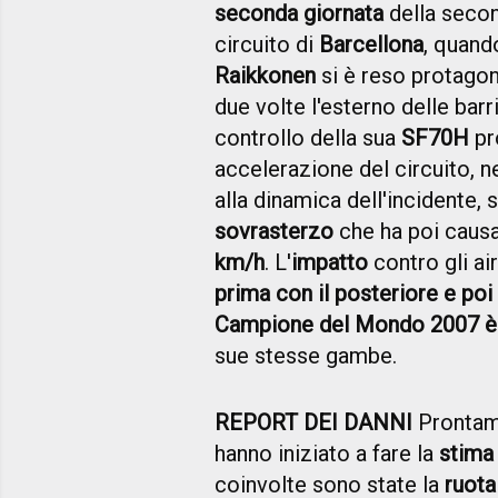
seconda giornata
della second
circuito di
Barcellona
, quand
Raikkonen
si è reso protagon
due volte l'esterno delle barr
controllo della sua
SF70H
pr
accelerazione del circuito, n
alla dinamica dell'incidente
sovrasterzo
che ha poi caus
km/h
. L'
impatto
contro gli air
prima con il posteriore e poi
Campione del Mondo 2007 è 
sue stesse gambe.
REPORT DEI DANNI
Prontame
hanno iniziato a fare la
stima 
coinvolte sono state la
ruota