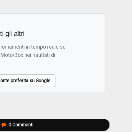
i gli altri
giornamenti in tempo reale su
 MotorBox nei risultati di
onte preferita su Google
0
Commenti