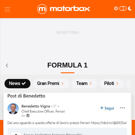
FORMULA 1
News
Gran Premi
Team
Piloti
Ca