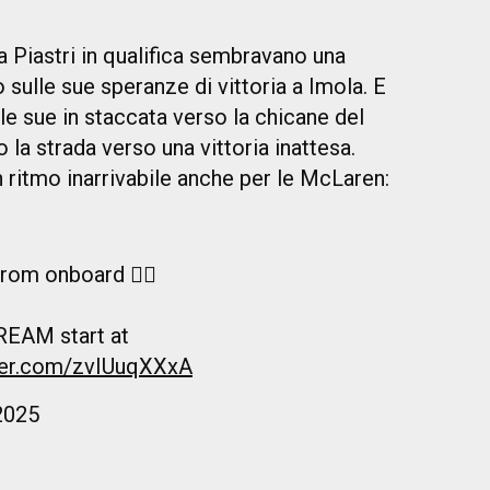
da Piastri in qualifica sembravano una
 sulle sue speranze di vittoria a Imola. E
le sue in staccata verso la chicane del
o la strada verso una vittoria inattesa.
n ritmo inarrivabile anche per le McLaren:
om onboard 😮‍💨
REAM start at
tter.com/zvIUuqXXxA
2025