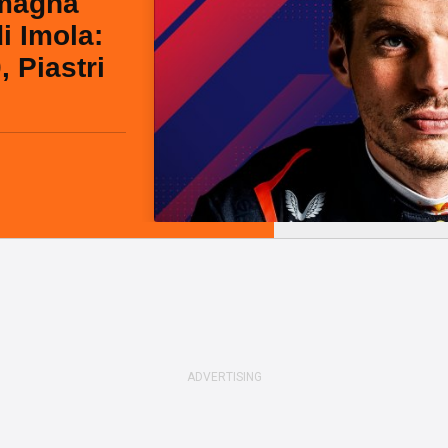
omagna
di Imola:
 Piastri