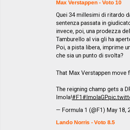
Max Verstappen - Voto 10
Quei 34 millesimi di ritardo 
sentenza passata in giudicato
invece, poi, una prodezza del
Tamburello al via gli ha apert
Poi, a pista libera, imprime u
che sia un punto di svolta?
That Max Verstappen move fr
The reigning champ gets a D
Imola!
#F1
#ImolaGP
pic.twi
— Formula 1 (@F1)
May 18, 
Lando Norris - Voto 8.5