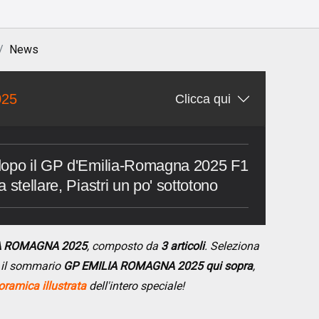
News
025
Clicca qui
dopo il GP d'Emilia-Romagna 2025 F1
 stellare, Piastri un po' sottotono
IA ROMAGNA 2025
, composto da
3 articoli
. Seleziona
do il sommario
GP EMILIA ROMAGNA 2025 qui sopra
,
ramica illustrata
dell'intero speciale!