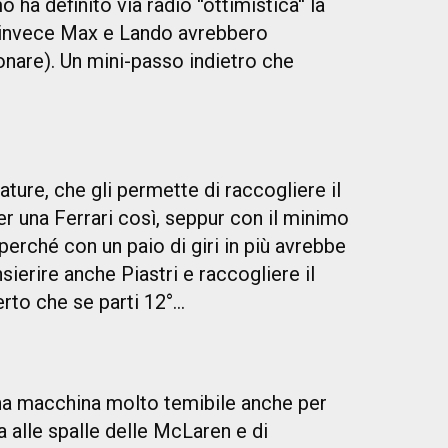
ha definito via radio ''ottimistica'' la
e invece Max e Lando avrebbero
onare). Un mini-passo indietro che
ture, che gli permette di raccogliere il
r una Ferrari così, seppur con il minimo
 perché con un paio di giri in più avrebbe
ierire anche Piastri e raccogliere il
to che se parti 12°...
una macchina molto temibile anche per
a alle spalle delle McLaren e di