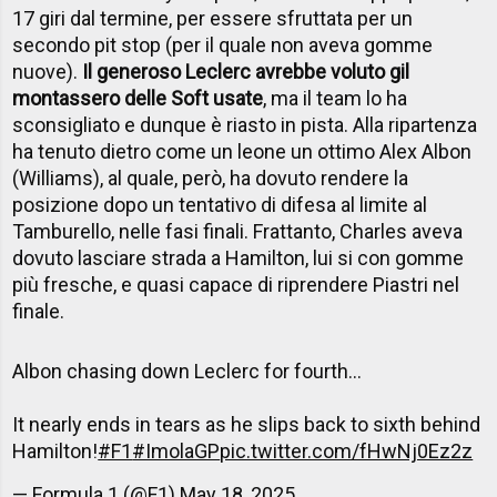
17 giri dal termine, per essere sfruttata per un
secondo pit stop (per il quale non aveva gomme
nuove).
Il generoso Leclerc avrebbe voluto gil
montassero delle Soft usate
, ma il team lo ha
sconsigliato e dunque è riasto in pista. Alla ripartenza
ha tenuto dietro come un leone un ottimo Alex Albon
(Williams), al quale, però, ha dovuto rendere la
posizione dopo un tentativo di difesa al limite al
Tamburello, nelle fasi finali. Frattanto, Charles aveva
dovuto lasciare strada a Hamilton, lui si con gomme
più fresche, e quasi capace di riprendere Piastri nel
finale.
Albon chasing down Leclerc for fourth...
It nearly ends in tears as he slips back to sixth behind
Hamilton!
#F1
#ImolaGP
pic.twitter.com/fHwNj0Ez2z
— Formula 1 (@F1)
May 18, 2025