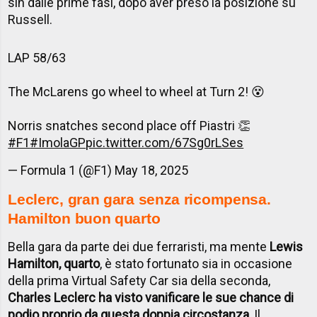
sin dalle prime fasi, dopo aver preso la posizione su
Russell.
LAP 58/63
The McLarens go wheel to wheel at Turn 2! 😵
Norris snatches second place off Piastri 👏
#F1
#ImolaGP
pic.twitter.com/67Sg0rLSes
— Formula 1 (@F1)
May 18, 2025
Leclerc, gran gara senza ricompensa.
Hamilton buon quarto
Bella gara da parte dei due ferraristi, ma mente
Lewis
Hamilton, quarto
, è stato fortunato sia in occasione
della prima Virtual Safety Car sia della seconda,
Charles Leclerc ha visto vanificare le sue chance di
podio proprio da questa doppia circostanza
, Il