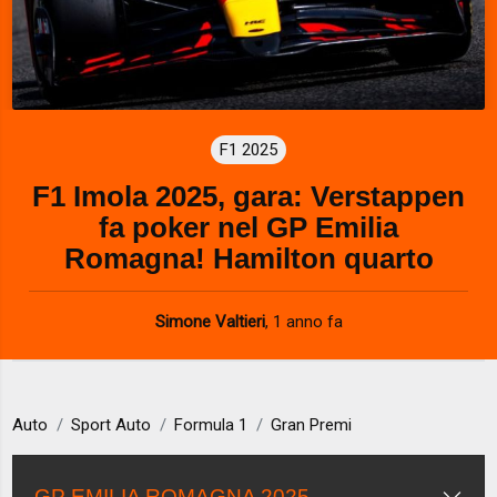
F1 2025
F1 Imola 2025, gara: Verstappen
fa poker nel GP Emilia
Romagna! Hamilton quarto
Simone Valtieri
,
1 anno fa
Auto
Sport Auto
Formula 1
Gran Premi
GP EMILIA ROMAGNA 2025