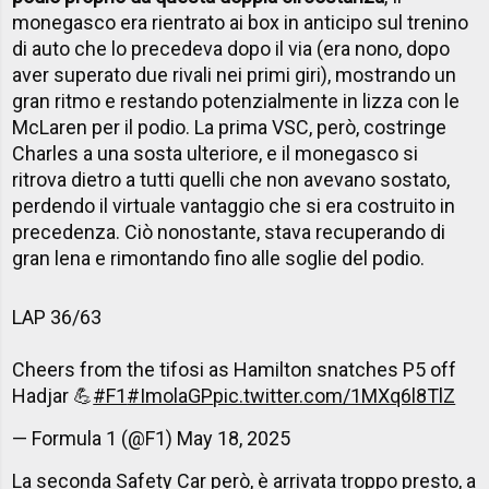
monegasco era rientrato ai box in anticipo sul trenino
di auto che lo precedeva dopo il via (era nono, dopo
aver superato due rivali nei primi giri), mostrando un
gran ritmo e restando potenzialmente in lizza con le
McLaren per il podio. La prima VSC, però, costringe
Charles a una sosta ulteriore, e il monegasco si
ritrova dietro a tutti quelli che non avevano sostato,
perdendo il virtuale vantaggio che si era costruito in
precedenza. Ciò nonostante, stava recuperando di
gran lena e rimontando fino alle soglie del podio.
LAP 36/63
Cheers from the tifosi as Hamilton snatches P5 off
Hadjar 💪
#F1
#ImolaGP
pic.twitter.com/1MXq6l8TlZ
— Formula 1 (@F1)
May 18, 2025
La seconda Safety Car però, è arrivata troppo presto, a