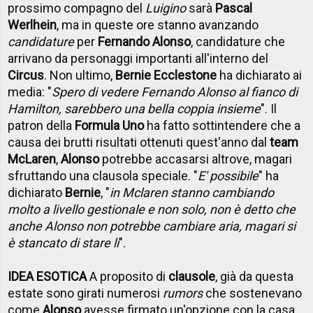
prossimo compagno del
Luigino
sarà
Pascal
Werlhein
, ma in queste ore stanno avanzando
candidature
per
Fernando Alonso
, candidature che
arrivano da personaggi importanti all'interno del
Circus
. Non ultimo,
Bernie Ecclestone
ha dichiarato ai
media: "
Spero di vedere Fernando Alonso al fianco di
Hamilton, sarebbero una bella coppia insieme
". Il
patron della
Formula Uno
ha fatto sottintendere che a
causa dei brutti risultati ottenuti quest'anno dal
team
McLaren
,
Alonso
potrebbe accasarsi altrove, magari
sfruttando una clausola speciale. "
E' possibile
" ha
dichiarato
Bernie
, "
in Mclaren stanno cambiando
molto a livello gestionale e non solo, non è detto che
anche Alonso non potrebbe cambiare aria, magari si
è stancato di stare li
".
IDEA ESOTICA
A proposito di
clausole
, già da questa
estate sono girati numerosi
rumors
che sostenevano
come
Alonso
avesse firmato un'opzione con la casa