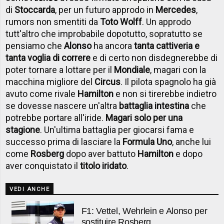
di
Stoccarda
, per un futuro approdo in
Mercedes
,
rumors non smentiti da
Toto Wolff
. Un approdo
tutt'altro che improbabile dopotutto, sopratutto se
pensiamo che
Alonso
ha ancora
tanta cattiveria e
tanta voglia di correre
e di certo non disdegnerebbe di
poter tornare a lottare per il
Mondiale
, magari con la
macchina migliore del
Circus
. Il pilota spagnolo ha già
avuto come rivale
Hamilton
e non si tirerebbe indietro
se dovesse nascere un'altra
battaglia intestina
che
potrebbe portare all'iride.
Magari solo per una
stagione
. Un'ultima battaglia per giocarsi fama e
successo prima di lasciare la
Formula Uno
, anche lui
come
Rosberg
dopo aver battuto
Hamilton
e dopo
aver conquistato il
titolo iridato
.
VEDI ANCHE
F1: Vettel, Wehrlein e Alonso per
sostituire Rosberg