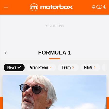
FORMULA 1
News
Gran Premi
Team
Piloti
Ca