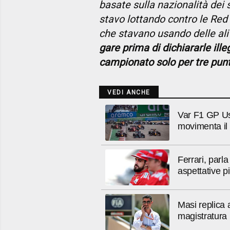
basate sulla nazionalità dei 
stavo lottando contro le Red 
che stavano usando delle ali f
gare prima di dichiararle ille
campionato solo per tre pun
VEDI ANCHE
Var F1 GP Us
movimenta il 
Ferrari, parl
aspettative p
Masi replica 
magistratura