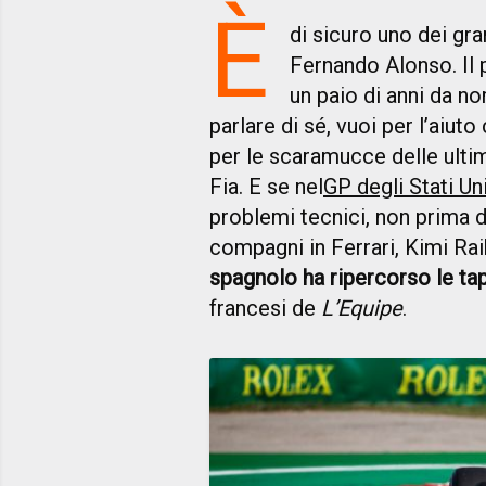
È
di sicuro uno dei gra
Fernando Alonso. Il 
un paio di anni da n
parlare di sé, vuoi per l’aiuto 
per le scaramucce delle ult
Fia. E se nel
GP degli Stati Uni
problemi tecnici, non prima d
compagni in Ferrari, Kimi Ra
spagnolo ha ripercorso le tap
francesi de
L’Equipe
.