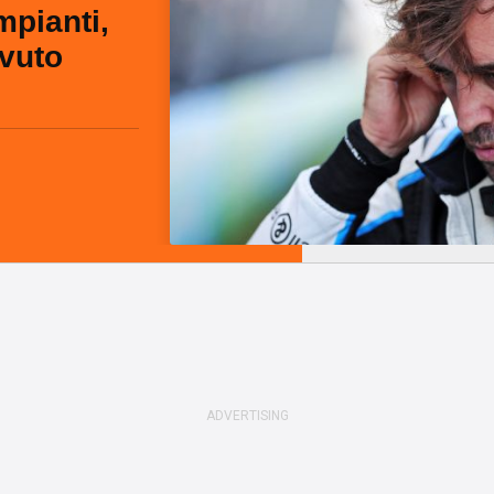
mpianti,
ovuto