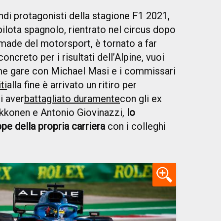
ndi protagonisti della stagione F1 2021,
pilota spagnolo, rientrato nel circus dopo
omade del motorsport, è tornato a far
concreto per i risultati dell’Alpine, vuoi
ime gare con Michael Masi e i commissari
ti
alla fine è arrivato un ritiro per
i aver
battagliato duramente
con gli ex
ikkonen e Antonio Giovinazzi,
lo
pe della propria carriera
con i colleghi