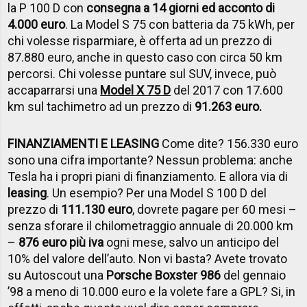
la P 100 D con
consegna a 14 giorni ed acconto di
4.000 euro
. La Model S 75 con batteria da 75 kWh, per
chi volesse risparmiare, è offerta ad un prezzo di
87.880 euro, anche in questo caso con circa 50 km
percorsi. Chi volesse puntare sul SUV, invece, può
accaparrarsi una
Model X 75 D
del 2017 con 17.600
km sul tachimetro ad un prezzo di
91.263 euro.
FINANZIAMENTI E LEASING
Come dite? 156.330 euro
sono una cifra importante? Nessun problema: anche
Tesla ha i propri piani di finanziamento. E allora via di
leasing
. Un esempio? Per una Model S 100 D del
prezzo di
111.130 euro
, dovrete pagare per 60 mesi –
senza sforare il chilometraggio annuale di 20.000 km
–
876 euro più iva
ogni mese, salvo un anticipo del
10% del valore dell’auto. Non vi basta? Avete trovato
su Autoscout una
Porsche Boxster 986
del gennaio
’98 a meno di 10.000 euro e la volete fare a GPL? Si, in