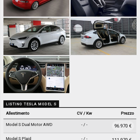
LISTINO TESLA MODEL S
Allestimento
CV / Kw
Prezzo
Model S Dual Motor AWD
- / -
96.970 €
Model S Plaid
- / -
111.970 €