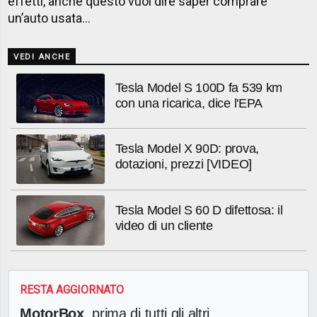
effetti, anche questo vuol dire saper comprare
un’auto usata…
VEDI ANCHE
Tesla Model S 100D fa 539 km
con una ricarica, dice l'EPA
Tesla Model X 90D: prova,
dotazioni, prezzi [VIDEO]
Tesla Model S 60 D difettosa: il
video di un cliente
RESTA AGGIORNATO
MotorBox
, prima di tutti gli altri