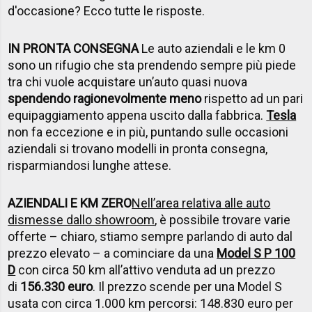
d'occasione? Ecco tutte le risposte.
IN PRONTA CONSEGNA
Le auto aziendali e le km 0
sono un rifugio che sta prendendo sempre più piede
tra chi vuole acquistare un’auto quasi nuova
spendendo ragionevolmente meno
rispetto ad un pari
equipaggiamento appena uscito dalla fabbrica.
Tesla
non fa eccezione e in più, puntando sulle occasioni
aziendali si trovano modelli in pronta consegna,
risparmiandosi lunghe attese.
AZIENDALI E KM ZERO
Nell’area relativa alle auto
dismesse dallo showroom
, è possibile trovare varie
offerte – chiaro, stiamo sempre parlando di auto dal
prezzo elevato – a cominciare da una
Model S P 100
D
con circa 50 km all’attivo venduta ad un prezzo
di
156.330 euro
. Il prezzo scende per una Model S
usata con circa 1.000 km percorsi: 148.830 euro per